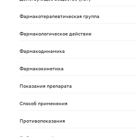
Chondroitini sulfas
Фармакотерапевтическая группа
Репарации тканей стимулятор.
Фармакологическое действие
Структум влияет на обменные процессы в гиалин
Фармакодинамика
Влияет на обменные процессы в гиалиновом и во
Фармакокинетика
Более 70% хондроитина сульфата всасывается в 
Показания препарата
остеоартроз; межпозвонковый остеохондроз
Способ применения
Внутрь, запивая водой. Взрослым и подросткам с 
Противопоказания
повышенная чувствительность к компонентам преп