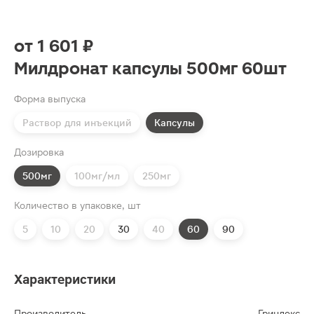
от
1 601 ₽
Милдронат капсулы 500мг 60шт
Форма выпуска
Раствор для инъекций
Капсулы
Дозировка
500мг
100мг/мл
250мг
Количество в упаковке, шт
5
10
20
30
40
60
90
Характеристики
Производитель
Гриндекс