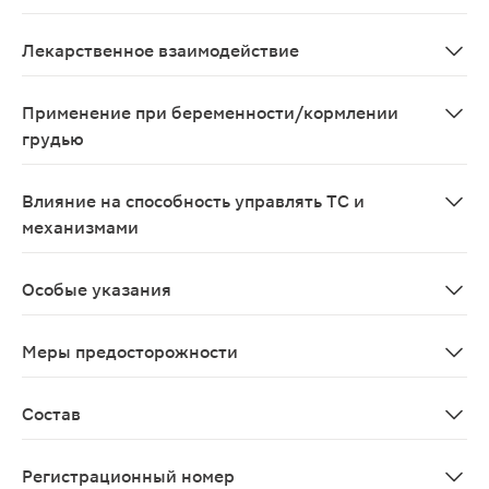
Снижение артериального давления, сопровождающееся
Лекарственное взаимодействие
Усиливает действие коронародилатирующих средств, 
Применение при беременности/кормлении
грудью
Безопасность применения препарата при беременности
Влияние на способность управлять ТС и
механизмами
Нет данных о неблагоприятном влиянии на способнос
Особые указания
Нет данных о неблагоприятном воздействии Милдрона
Меры предосторожности
Пациентам с хроническими заболеваниями печени и по
Состав
мельдония дигидрат 500 мг в 1 капс.
Регистрационный номер