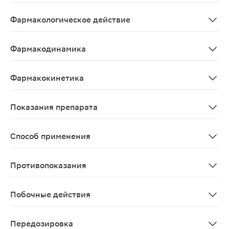
метаболическое средство
Фармакологическое действие
Помогает выдерживать нагрузку и восстанавливать эн
Фармакодинамика
Мельдоний - синтетический аналог гамма-бутиробетаи
Фармакокинетика
При приеме внутрь хорошо всасывается. Биодоступност
Показания препарата
-Ишемическая болезнь сердца, хроническая сердечна
Способ применения
Ишемическая болезнь сердца, хроническая сердечная нед
Противопоказания
повышенная чувствительность, повышение внутричерепн
Побочные действия
* повышение внутричерепного давления (в т.ч. при на
Передозировка