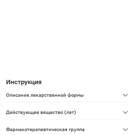
Инструкция
Описание лекарственной формы
500 мг, по 10 капсул в контурной ячейковой упаковке, 
Действующее вещество (лат)
Meldonium
Фармакотерапевтическая группа