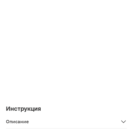
Инструкция
Описание
Баларпан-Н протектор роговицы глаза гелевый 5мл — 