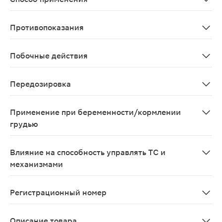
Если врач не назначил другого режима дозирования, вз
Противопоказания
хроническая сердечная недостаточность (в стадии де
Побочные действия
В редких случаях возможны следующие реакции: аллерги
Передозировка
До настоящего времени не описано
Применение при беременности/кормлении
грудью
Препарат не рекомендуется применять при беременнос
Влияние на способность управлять ТС и
механизмами
Специальных предостережений нет.
Регистрационный номер
ЛСР-005678/08
Описание товара