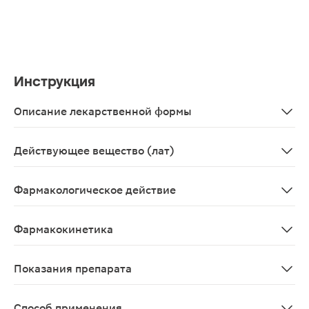
Инструкция
Описание лекарственной формы
Прозрачный или слегка мутный раствор от красновато
Действующее вещество (лат)
Extractum radicum Primulae+Extractum herbae Thymi
Фармакологическое действие
Отхаркивающий препарат растительного происхождени
Фармакокинетика
В соответствии с Международной конвенцией (EMEAH
Показания препарата
в качестве отхаркивающего средства в комплексной т
Способ применения