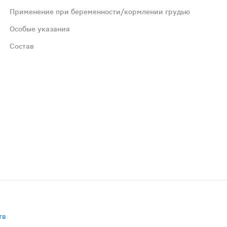
Применение при беременности/кормлении грудью
Особые указания
вая в терапевтических дозах побочных эффектов
Состав
препаратов, снижающих кислотность желудочного сока.
м рекомендуется проконсультироваться с врачом.
тин, вода), целлюлоза микрокристаллическая (носитель),
тв