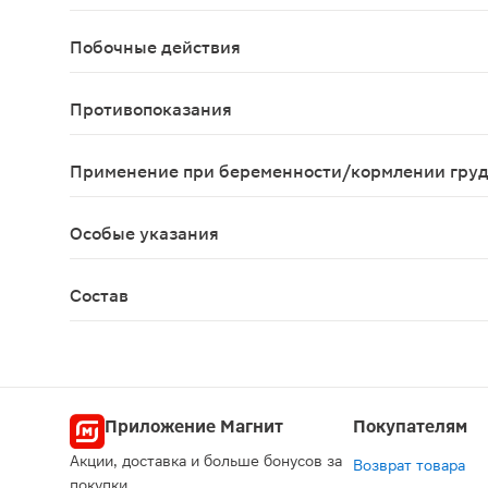
Взрослым по 1 капсуле 3 раза в день во время е
Побочные действия
По данным доклинического и клинического изуче
Противопоказания
Индивидуальная непереносимость компонентов п
Применение при беременности/кормлении гру
Противопоказано применение при беременности 
Особые указания
Биологически активная добавка (БАД) к пище. Н
Состав
Индол-3-карбинол, лактозы моногидрат, крахмал
Приложение Магнит
Покупателям
Акции, доставка и больше бонусов за
Возврат товара
покупки