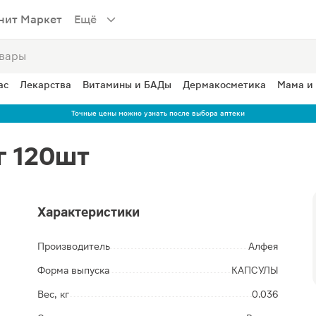
нит Маркет
Ещё
ас
Лекарства
Витамины и БАДы
Дермакосметика
Мама и
Точные цены можно узнать после выбора аптеки
г 120шт
Характеристики
Производитель
Алфея
Форма выпуска
КАПСУЛЫ
Вес, кг
0.036