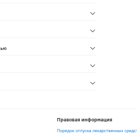
ды. Продолжительность приема 1 месяц.
ния препарата, Индинол® хорошо переносится, не оказы
репарата, беременность, кормление грудью, при приеме 
дью
и в период лактации
е является лекарственным средством. Перед применение
 картофельный (кукурузный), капсула желатиновая (жела
Правовая информация
Порядок отпуска лекарственных средс