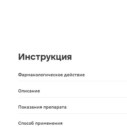
Инструкция
Фармакологическое действие
Индол-3-карбинол является универсальным корре
Описание
Биологически активная добавка к пище для женс
Показания препарата
Индинол рекомендуется использовать: для профи
Способ применения