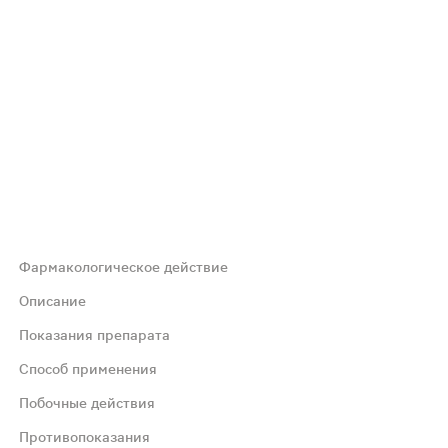
Фармакологическое действие
органах и тканях женской репродуктивной системы (моло
Описание
Показания препарата
ектор патологических процессов в органах и тканях жен
Способ применения
Побочные действия
 комплексного лечения, а также для коррекции функцион
Противопоказания