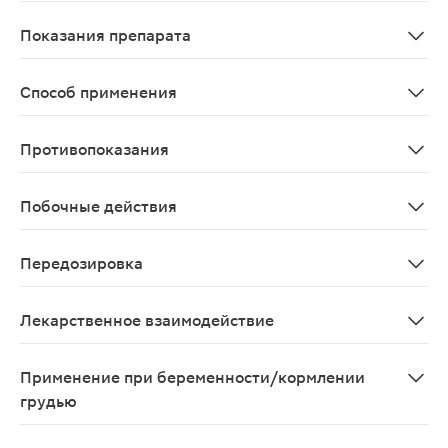
Всасывание Монтелукаст быстро и практически полнос
Показания препарата
Профилактика и длительное лечение бронхиальной аст
Способ применения
Внутрь 1 раз в сутки независимо от приема пищи. Таб
Противопоказания
Повышенная чувствительность к любому из компоненто
Побочные действия
Частота побочных эффектов, приведенных ниже, опреде
Передозировка
Симптомов передозировки после длительного (22 недел
Лекарственное взаимодействие
Монтелукаст можно назначать вместе с другими лекар
Применение при беременности/кормлении
грудью
Клинических исследований монтелукаста с участием б