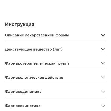
Инструкция
Описание лекарственной формы
Круглые, двояковыпуклые таблетки, бледно-розового ц
Действующее вещество (лат)
Montelukastum
Фармакотерапевтическая группа
Противовоспалительное антибронхоконстрикторное ср
Фармакологическое действие
Бронхолитическое, блокирующее лейкотриеновые рец
Фармакодинамика
Цистеинил-лейкотриены (LTC4, LTD4, LTE4) являются 
Фармакокинетика