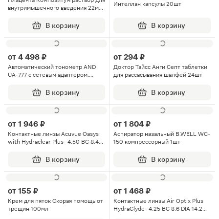
Плацента Композитум раствор для
Интеллан капсулы 20шт
внутримышечного введения 22мл
ампулы 5шт
В корзину
В корзину
от
4 498 ₽
от
294 ₽
Автоматический тонометр AND
Доктор Тайсс Анги Септ таблетки
UA-777 с сетевым адаптером,
для рассасывания шалфей 24шт
большой манжетой 32–45см и
чехлом для хранения
В корзину
В корзину
от
1 946 ₽
от
1 804 ₽
Контактные линзы Acuvue Oasys
Аспиратор назальный B.WELL WC-
with Hydraclear Plus -4.50 BC 8.4
150 компрессорный 1шт
DIA 14.0 6шт
В корзину
В корзину
от
155 ₽
от
1 468 ₽
Крем для пяток Скорая помощь от
Контактные линзы Air Optix Plus
трещин 100мл
HydraGlyde -4.25 BC 8.6 DIA 14.2
3шт