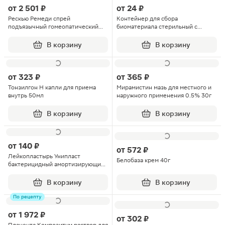
от
2 501 ₽
от
24 ₽
Рескью Ремеди спрей
Контейнер для сбора
подъязычный гомеопатический
биоматериала стерильный с
20мл
завинчивающейся крышкой 100мл
В корзину
В корзину
от
323 ₽
от
365 ₽
Тонзилгон Н капли для приема
Мирамистин мазь для местного и
внутрь 50мл
наружного применения 0.5% 30г
В корзину
В корзину
от
140 ₽
от
572 ₽
Лейкопластырь Унипласт
Белобаза крем 40г
бактерицидный амортизирующий
12шт
В корзину
В корзину
По рецепту
от
1 972 ₽
от
302 ₽