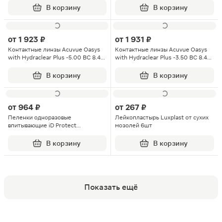
В корзину
В корзину
от
1 923 ₽
от
1 931 ₽
Контактные линзы Acuvue Oasys
Контактные линзы Acuvue Oasys
with Hydraclear Plus -5.00 BC 8.4
with Hydraclear Plus -3.50 BC 8.4
DIA 14.0 6шт
DIA 14.0 6шт
В корзину
В корзину
от
964 ₽
от
267 ₽
Пеленки одноразовые
Лейкопластырь Luxplast от сухих
впитывающие iD Protect
мозолей 6шт
Disposable underpads 60х90см
30шт
В корзину
В корзину
Показать ещё