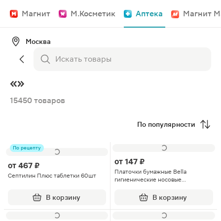
Магнит
М.Косметик
Аптека
Магнит М
Москва
«»
15450 товаров
По популярности
По рецепту
от
147 ₽
от
467 ₽
Платочки бумажные Bella
Септилин Плюс таблетки 60шт
гигиенические носовые
трехслойные 10*10шт
В корзину
В корзину