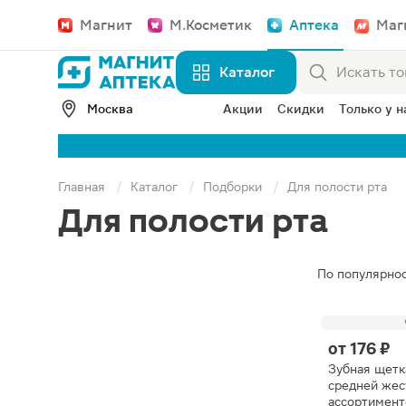
Магнит
М.Косметик
Аптека
Маг
Каталог
Москва
Акции
Скидки
Только у н
Главная
Каталог
Подборки
Для полости рта
Для полости рта
По популярно
от
176 ₽
Зубная щетк
средней жес
ассортимент