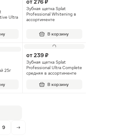
от
276 ₽
Зубная щетка Splat
t
Professional Whitening в
tive Ultra
ассортименте
ину
В корзину
от
239 ₽
Зубная щетка Splat
Professional Ultra Complete
й 25г
средняя в ассортименте
ину
В корзину
9