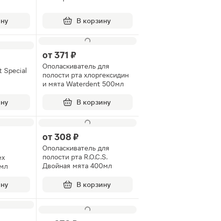
ину
В корзину
от
371 ₽
Ополаскиватель для
 Special
полости рта хлоргексидин
и мята Waterdent 500мл
ину
В корзину
от
308 ₽
Ополаскиватель для
полости рта R.O.C.S.
ex
Двойная мята 400мл
5мл
ину
В корзину