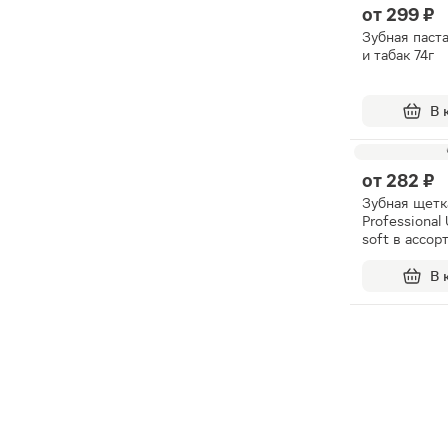
от
299 ₽
Зубная паста
и табак 74г
В 
от
282 ₽
Зубная щетка
Professional 
soft в ассор
В 