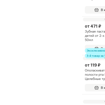
В 
от
471 ₽
Зубная паст
детей от 2-х
50мл
В 
Эксклюзивн
3-й товар за 1
от
119 ₽
Ополаскиват
полости рта 
Целебные т
В 