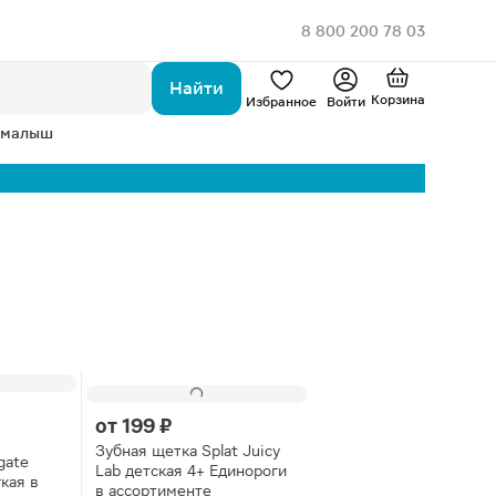
8 800 200 78 03
Найти
Корзина
Избранное
Войти
 малыш
от
199 ₽
Зубная щетка Splat Juicy
gate
Lab детская 4+ Единороги
кая в
в ассортименте