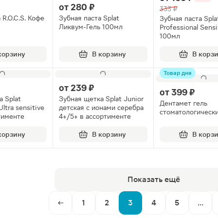
от
280 ₽
333 ₽
 R.O.C.S. Кофе
Зубная паста Splat
Зубная паста Spla
Ликвум-Гель 100мл
Professional Sensi
100мл
корзину
В корзину
В корз
Товар дня
от
239 ₽
от
399 ₽
 Splat
Зубная щетка Splat Junior
Дентамет гель
Ultra sensitive
детская с ионами серебра
стоматологически
тименте
4+/5+ в ассортименте
корзину
В корзину
В корз
Показать ещё
1
2
3
4
5
...