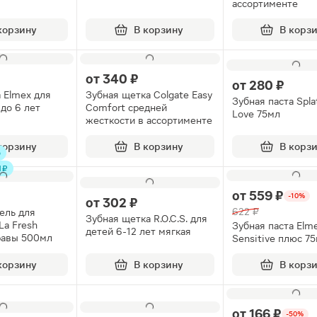
ассортименте
корзину
В корзину
В корз
от
340 ₽
от
280 ₽
а Elmex для
Зубная щетка Colgate Easy
Зубная паста Splat
 до 6 лет
Comfort средней
Love 75мл
жесткости в ассортименте
корзину
В корзину
В корз
о
 ₽
от
559 ₽
-10%
от
302 ₽
622 ₽
ель для
Зубная щетка R.O.C.S. для
La Fresh
Зубная паста Elm
детей 6-12 лет мягкая
равы 500мл
Sensitive плюс 7
корзину
В корзину
В корз
от
166 ₽
-50%