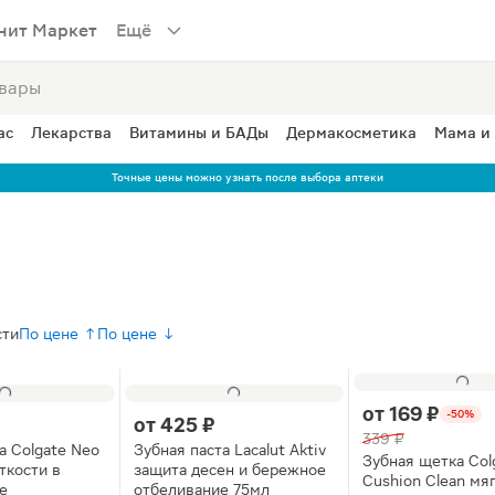
нит Маркет
Ещё
ас
Лекарства
Витамины и БАДы
Дермакосметика
Мама и
Точные цены можно узнать после выбора аптеки
сти
По цене ↑
По цене ↓
от
169 ₽
-50%
от
425 ₽
339 ₽
а Colgate Neo
Зубная паста Lacalut Aktiv
Зубная щетка Col
ткости в
защита десен и бережное
Cushion Clean мяг
е
отбеливание 75мл