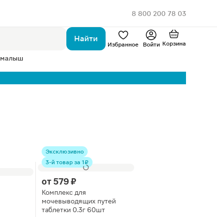
8 800 200 78 03
Найти
Корзина
Избранное
Войти
 малыш
Эксклюзивно
3-й товар за 1 ₽
от
579 ₽
Комплекс для
мочевыводящих путей
таблетки 0.3г 60шт