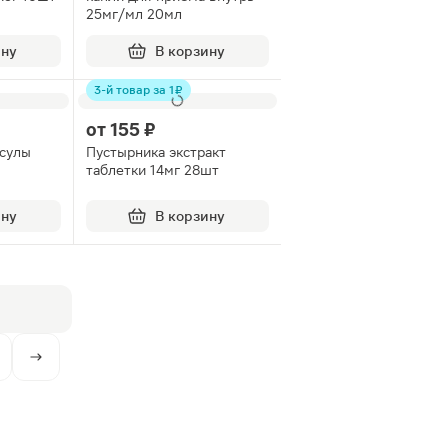
25мг/мл 20мл
ину
В корзину
3-й товар за 1 ₽
от
155 ₽
псулы
Пустырника экстракт
таблетки 14мг 28шт
ину
В корзину