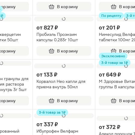
0шт
10шт
корзину
В корзину
В корз
о
 ₽
По рецепту
3-й т
от
827 ₽
от
201 ₽
кверцетин
Пробиэль Проэнзим
Нимесулид Велф
тки 50шт
капсулы 0.283г 10шт
таблетки 100мг 
корзину
В корзину
В корз
Эксклюзивно
3-й товар за 1 ₽
от
133 ₽
от
649 ₽
н гранулы для
Корвалол Нео капли для
М Здоровье Вита
ия раствора
приема внутрь 50мл
группы В капсул
внутрь 3г 5шт
корзину
В корзину
В корз
3-й товар за 1 ₽
от
337 ₽
от
372 ₽
ированный
Ибупрофен Велфарм
Алекол порошок 1