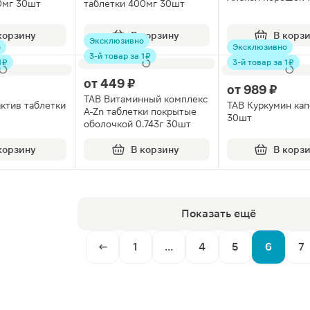
0мг 30шт
таблетки 400мг 30шт
корзину
В корзину
В корз
Эксклюзивно
о
Эксклюзивно
3-й товар за 1 ₽
 ₽
3-й товар за 1 ₽
от
449 ₽
от
989 ₽
TAB Витаминный комплекс
актив таблетки
TAB Куркумин ка
A-Zn таблетки покрытые
30шт
оболочкой 0.743г 30шт
корзину
В корзину
В корз
Показать ещё
1
...
4
5
6
7