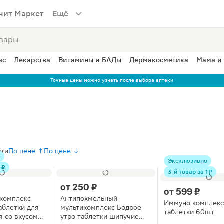
нит Маркет
Ещё
ас
Лекарства
Витамины и БАДы
Дермакосметика
Мама и
Точные цены можно узнать после выбора аптеки
сти
По цене ↑
По цене ↓
о
Эксклюзивно
 ₽
3-й товар за 1 ₽
от
250 ₽
от
599 ₽
комплекс
Антипохмельный
Иммуно комплекс
аблетки для
мультикомплекс Бодрое
таблетки 60шт
я со вкусом
утро таблетки шипучие