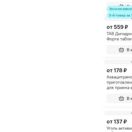
апельсина 4
В 
Эксклюзивн
3-й товар за 1
от
559 ₽
TAB Дигидро
Форте табле
В 
от
178 ₽
Аквацитрамо
приготовлен
для приема 
В 
от
137 ₽
Уголь актив