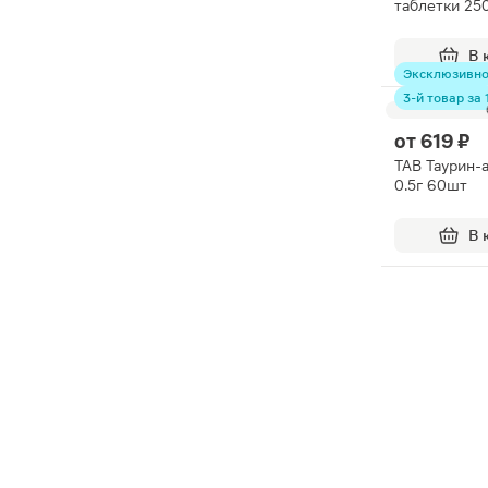
таблетки 25
В 
Эксклюзивн
3-й товар за 1
от
619 ₽
TAB Таурин-
0.5г 60шт
В 