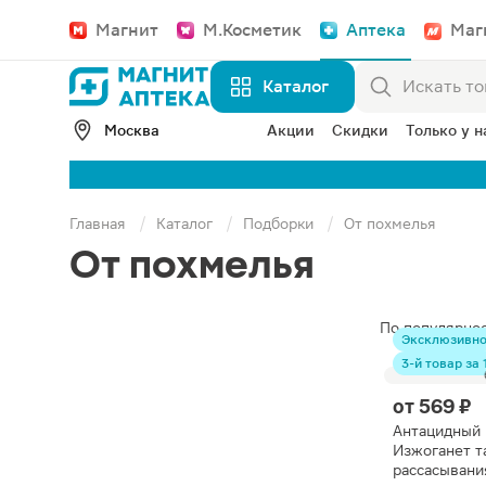
Магнит
М.Косметик
Аптека
Маг
Каталог
Москва
Акции
Скидки
Только у н
Главная
Каталог
Подборки
От похмелья
От похмелья
По популярно
Эксклюзивн
3-й товар за 1
от
569 ₽
Антацидный 
Изжоганет т
рассасывани