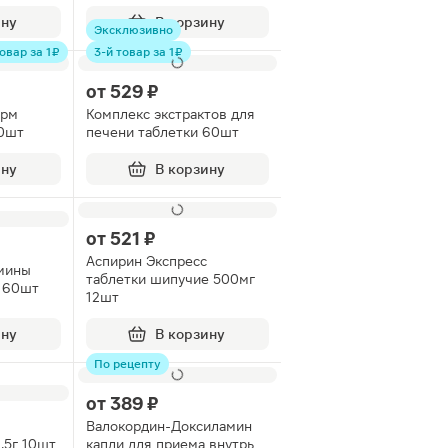
ину
В корзину
Эксклюзивно
овар за 1 ₽
3-й товар за 1 ₽
от
529 ₽
арм
Комплекс экстрактов для
20шт
печени таблетки 60шт
ину
В корзину
от
521 ₽
Аспирин Экспресс
мины
таблетки шипучие 500мг
ы 60шт
12шт
ину
В корзину
По рецепту
от
389 ₽
Валокордин-Доксиламин
.5г 10шт
капли для приема внутрь