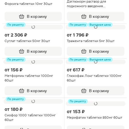
Дэглюнорм раствор для
Форсига таблетки 10мг 30шт
подкожного введения
0.25/0.5/1мг/доза 3мл 1шт
В корзину
В корзину
По рецепту
По рецепту
Выгодная цена
от
2 306 ₽
от
1 796 ₽
Суглат таблетки 50мг 30шт
Тражента таблетки 5мг 30шт
В корзину
В корзину
По рецепту
По рецепту
Выгодная цена
от
156 ₽
от
617 ₽
Метформин таблетки 1000мг
Глюкофаж Лонг таблетки 1000мг
60шт
60шт
В корзину
В корзину
По рецепту
По рецепту
от
180 ₽
от
153 ₽
Сиофор 1000 таблетки 1000мг
Мерифатин таблетки 850мг 60шт
60шт