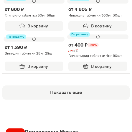
от
600 ₽
от
4 805 ₽
Глипвило таблетки 50мг 56шт
Инвокана таблетки 300мг 30шт
В корзину
В корзину
По рецепту
По рецепту
от
400 ₽
-50%
от
1 390 ₽
800 ₽
Випидия таблетки 25мг 28шт
Глимепирид таблетки 4мг 90шт
В корзину
В корзину
Показать ещё
Приложение Магнит