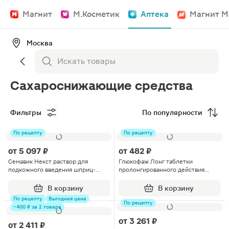
Магнит
М.Косметик
Аптека
Магнит М
Москва
Сахароснижающие средства
Фильтры
По популярности
По рецепту
По рецепту
от
5 097 ₽
от
482 ₽
Семавик Некст раствор для
Глюкофаж Лонг таблетки
подкожного введения шприц-
пролонгированного действия
ручка 0.5мг/доз 3мл 1шт+иглы
750мг 60шт
4шт
В корзину
В корзину
По рецепту
Выгодная цена
По рецепту
−400 ₽ за 2 товара
от
3 261 ₽
от
2 411 ₽