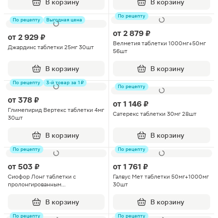
В корзину
В корзину
По рецепту
По рецепту
Выгодная цена
от
2 879 ₽
от
2 929 ₽
Велметия таблетки 1000мг+50мг
Джардинс таблетки 25мг 30шт
56шт
В корзину
В корзину
По рецепту
3-й товар за 1 ₽
По рецепту
от
378 ₽
от
1 146 ₽
Глимепирид Вертекс таблетки 4мг
Сатерекс таблетки 30мг 28шт
30шт
В корзину
В корзину
По рецепту
По рецепту
от
503 ₽
от
1 761 ₽
Сиофор Лонг таблетки с
Галвус Мет таблетки 50мг+1000мг
пролонгированным
30шт
высвобождением 1000мг 60шт
В корзину
В корзину
По рецепту
По рецепту