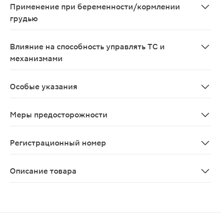
Применение при беременности/кормлении
грудью
В экспериментальных исследованиях у животных при п
Влияние на способность управлять ТС и
механизмами
Влияние препарата Галвус Мет на способность управл
Особые указания
Вилдаглиптин Нарушение функции печени Применение п
Меры предосторожности
С осторожностью: нарушения функции печени. Посколь
Регистрационный номер
ЛСР-001749/09
Описание товара
Галвус Мет таблетки 50мг + 850мг 30шт назначаются 