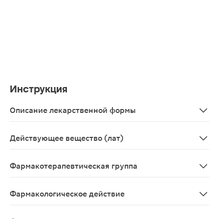
Инструкция
Описание лекарственной формы
Таблетки, покрытые пленочной оболочкой желтого со с
Действующее вещество (лат)
Vildagliptinum+Metforminum
Фармакотерапевтическая группа
Гипогликемическое средство - дипептидилпептидазы-
Фармакологическое действие
Гипогликемическое.