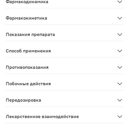
Фармакодинамика
Механизм действия В состав препарата Галвус Мет® в
Фармакокинетика
Вилдаглиптин+метформин В исследованиях показана би
Показания препарата
Сахарный диабет 2 типа (в сочетании с диетотерапи
Способ применения
Препарат применяют внутрь. Режим дозирования препа
Противопоказания
Повышенная чувствительность к вилдаглиптину или ме
Побочные действия
Для оценки частоты развития нежелательных явлений 
Передозировка
Вилдаглиптин Симптомы: в клинических исследования 
Лекарственное взаимодействие
Вилдаглиптин и метформин При одновременном примене