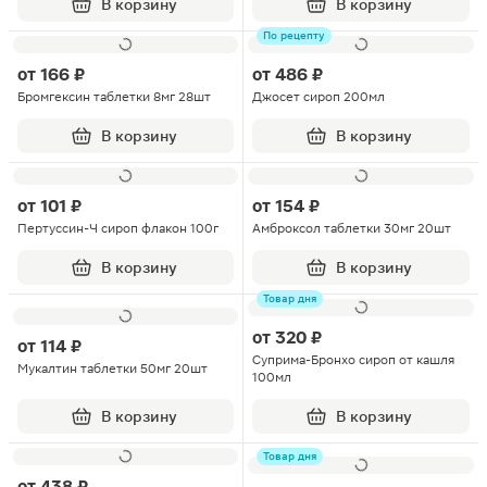
В корзину
В корзину
По рецепту
от
166 ₽
от
486 ₽
Бромгексин таблетки 8мг 28шт
Джосет сироп 200мл
В корзину
В корзину
от
101 ₽
от
154 ₽
Пертуссин-Ч сироп флакон 100г
Амброксол таблетки 30мг 20шт
В корзину
В корзину
Товар дня
от
320 ₽
от
114 ₽
Суприма-Бронхо сироп от кашля
Мукалтин таблетки 50мг 20шт
100мл
В корзину
В корзину
Товар дня
от
438 ₽