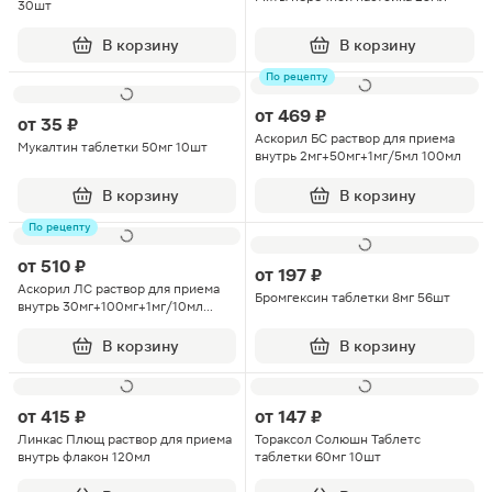
30шт
В корзину
В корзину
По рецепту
от
469 ₽
от
35 ₽
Аскорил БС раствор для приема
Мукалтин таблетки 50мг 10шт
внутрь 2мг+50мг+1мг/5мл 100мл
В корзину
В корзину
По рецепту
от
510 ₽
от
197 ₽
Аскорил ЛС раствор для приема
Бромгексин таблетки 8мг 56шт
внутрь 30мг+100мг+1мг/10мл
флакон 100мл
В корзину
В корзину
от
415 ₽
от
147 ₽
Линкас Плющ раствор для приема
Тораксол Солюшн Таблетс
внутрь флакон 120мл
таблетки 60мг 10шт