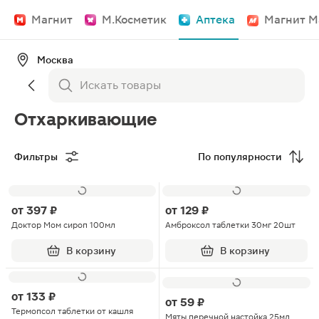
Магнит
М.Косметик
Аптека
Магнит М
Москва
Отхаркивающие
Фильтры
По популярности
от
397 ₽
от
129 ₽
Доктор Мом сироп 100мл
Амброксол таблетки 30мг 20шт
В корзину
В корзину
от
133 ₽
от
59 ₽
Термопсол таблетки от кашля
Мяты перечной настойка 25мл