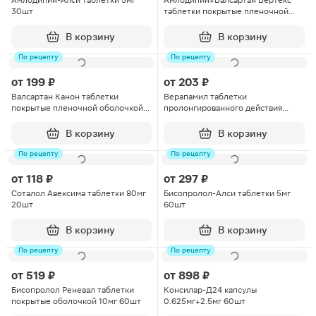
Амлодипин-Алси таблетки 5мг
Амлодипин+Валсартан Вертекс
30шт
таблетки покрытые пленочной
оболочкой 5мг+80мг 60шт
В корзину
В корзину
По рецепту
По рецепту
от
199 ₽
от
203 ₽
Валсартан Канон таблетки
Верапамил таблетки
покрытые пленочной оболочкой
пролонгированного действия
80мг 30шт
240мг 20шт
В корзину
В корзину
По рецепту
По рецепту
от
118 ₽
от
297 ₽
Соталол Авексима таблетки 80мг
Бисопролол-Алси таблетки 5мг
20шт
60шт
В корзину
В корзину
По рецепту
По рецепту
от
519 ₽
от
898 ₽
Бисопролол Реневал таблетки
Консилар-Д24 капсулы
покрытые оболочкой 10мг 60шт
0.625мг+2.5мг 60шт