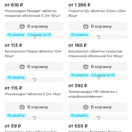
от
616 ₽
от
1 266 ₽
Моксонидин Реневал таблетки
Лориста НД таблетки 100мг+25мг
покрытые оболочкой 0.2мг 90шт
90шт
В корзину
В корзину
По рецепту
3-й товар за 1 ₽
По рецепту
от
113 ₽
от
160 ₽
Бисопролол-Прана таблетки 10мг
Бисопролол таблетки покрытые
30шт
пленочной оболочкой 5мг 60шт
В корзину
В корзину
По рецепту
3-й товар за 1 ₽
По рецепту
от
392 ₽
от
115 ₽
Триметазидин МВ таблетки с
Моксонидин таблетки 0.2мг 14шт
модифицированным
высвобождением 35мг 30шт
В корзину
В корзину
По рецепту
По рецепту
от
59 ₽
от
555 ₽