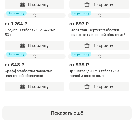
В корзину
В корзину
По рецепту
По рецепту
от
1 264 ₽
от
692 ₽
Ордисс Н таблетки 12.5+32мг
Валсартан-Вертекс таблетки
30шт
покрытые пленочной оболочкой
160мг 60шт
В корзину
В корзину
По рецепту
По рецепту
от
648 ₽
от
535 ₽
Эроффа таблетки покрытые
Триметазидин МВ таблетки с
пленочной оболочкой
модифицированным
0.625мг+2.5мг 30шт
высвобождением 35мг 60шт
В корзину
В корзину
Показать ещё
Популярные