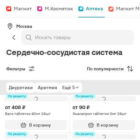
Магнит
М.Косметик
Аптека
Магнит М
Москва
Сердечно-сосудистая система
Фильтры
По популярности
Диуретики
Аритмия
Ещё 5
По рецепту
По рецепту
от
408 ₽
от
90 ₽
Валз таблетки 80мг 28шт
Эналаприл таблетки 5мг 28шт
В корзину
В корзину
По рецепту
По рецепту