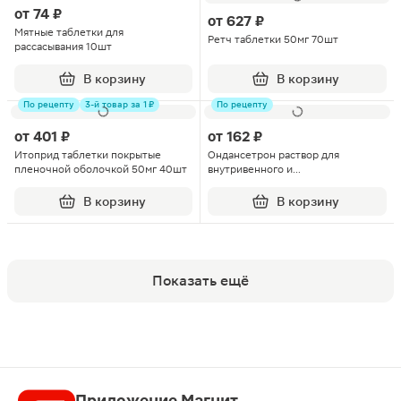
от
74 ₽
от
627 ₽
Мятные таблетки для
Ретч таблетки 50мг 70шт
рассасывания 10шт
В корзину
В корзину
По рецепту
3-й товар за 1 ₽
По рецепту
от
401 ₽
от
162 ₽
Итоприд таблетки покрытые
Ондансетрон раствор для
пленочной оболочкой 50мг 40шт
внутривенного и
внутримышечного введения 2мг/
мл 2мл 5шт
В корзину
В корзину
Показать ещё
Приложение Магнит