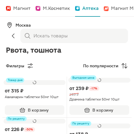
Магнит
М.Косметик
Аптека
Магнит М
Москва
Рвота, тошнота
Фильтры
По популярности
Выгодная цена
Товар дня
от
239 ₽
-17%
от
315 ₽
289 ₽
Авиамарин таблетки 50мг 10шт
Драмина таблетки 50мг 10шт
В корзину
В корзину
По рецепту
По рецепту
от
226 ₽
-50%