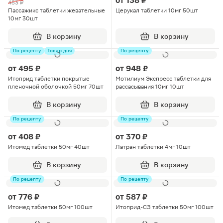
от
138 ₽
453 ₽
Пассажикс таблетки жевательные
Церукал таблетки 10мг 50шт
10мг 30шт
В корзину
В корзину
По рецепту
Товар дня
По рецепту
от
495 ₽
от
948 ₽
Итоприд таблетки покрытые
Мотилиум Экспресс таблетки для
пленочной оболочкой 50мг 70шт
рассасывания 10мг 10шт
В корзину
В корзину
По рецепту
По рецепту
от
408 ₽
от
370 ₽
Итомед таблетки 50мг 40шт
Латран таблетки 4мг 10шт
В корзину
В корзину
По рецепту
По рецепту
от
776 ₽
от
587 ₽
Итомед таблетки 50мг 100шт
Итоприд-СЗ таблетки 50мг 100шт