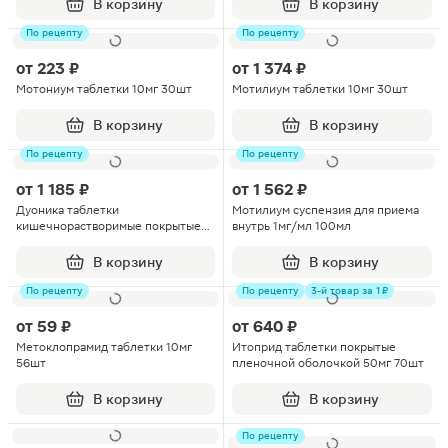
В корзину
В корзину
По рецепту
По рецепту
от
223 ₽
от
1 374 ₽
Мотониум таблетки 10мг 30шт
Мотилиум таблетки 10мг 30шт
В корзину
В корзину
По рецепту
По рецепту
от
1 185 ₽
от
1 562 ₽
Дуоника таблетки
Мотилиум суспензия для приема
кишечнорастворимые покрытые
внутрь 1мг/мл 100мл
пленочной оболочкой 10мг+10мг
60шт
В корзину
В корзину
По рецепту
По рецепту
3-й товар за 1 ₽
от
59 ₽
от
640 ₽
Метоклопрамид таблетки 10мг
Итоприд таблетки покрытые
56шт
пленочной оболочкой 50мг 70шт
В корзину
В корзину
По рецепту