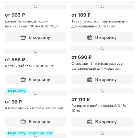
от
963 ₽
от
189 ₽
Депантол суппозитории
Тизин Классик спрей назальный
вагинальные 100мг+16мг 10шт
дозированный 0.1% 15мл
В корзину
В корзину
от
690 ₽
от
588 ₽
Стиллавит Интенсив раствор
Кестин таблетки 10мг 10шт
увлажняющий для ухода за
глазами стерильный 10мл
В корзину
В корзину
По рецепту
от
114 ₽
от
96 ₽
Ринорус спрей назальный 0.1%
Азитромицин капсулы 500мг 3шт
10мл
В корзину
В корзину
По рецепту
Выгодная цена