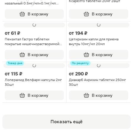
Ксарелто таблетки 20мг 28шт
назальный 0.5мг/мл+0.1мг/мл
15мл
В корзину
В корзину
от
61 ₽
от
194 ₽
Пензитал Гастро таблетки
Цетиризин капли для приема
покрытые кишечнорастворимой
внутрь 10мг/мл 20мл
оболочкой 20шт
В корзину
В корзину
Товар дня
По рецепту
от
115 ₽
от
290 ₽
Лоперамид Велфарм капсулы 2мг
Диакарб Акрихин таблетки 250мг
30шт
30шт
В корзину
В корзину
Показать ещё