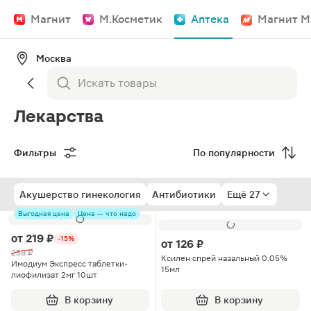
Магнит
М.Косметик
Аптека
Магнит М
Москва
Лекарства
Фильтры
По популярности
Акушерство гинекология
Антибиотики
Ещё 27
Выгодная цена
Цена — что надо
от
219 ₽
-15%
от
126 ₽
258 ₽
Ксилен спрей назальный 0.05%
Имодиум Экспресс таблетки-
15мл
лиофилизат 2мг 10шт
В корзину
В корзину