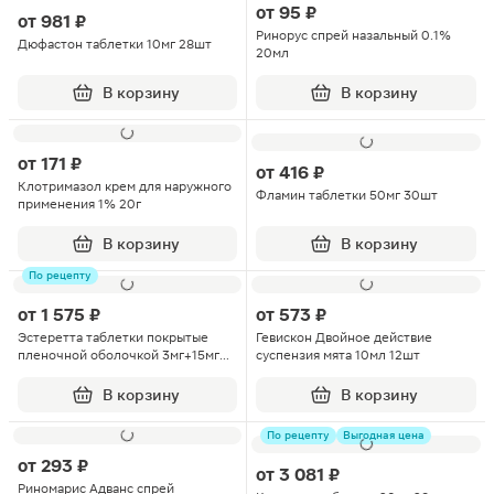
от
95 ₽
от
981 ₽
Ринорус спрей назальный 0.1%
Дюфастон таблетки 10мг 28шт
20мл
В корзину
В корзину
от
171 ₽
от
416 ₽
Клотримазол крем для наружного
Фламин таблетки 50мг 30шт
применения 1% 20г
В корзину
В корзину
По рецепту
от
1 575 ₽
от
573 ₽
Эстеретта таблетки покрытые
Гевискон Двойное действие
пленочной оболочкой 3мг+15мг
суспензия мята 10мл 12шт
28шт
В корзину
В корзину
По рецепту
Выгодная цена
от
293 ₽
от
3 081 ₽
Риномарис Адванс спрей