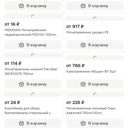
В корзину
В корзину
от
16 ₽
от
917 ₽
MERIDIAN Мочеприемник
Мочеприемник уроцел Р3
педиатрический PD2100 100мл
№1
В корзину
В корзину
от
114 ₽
от
786 ₽
Мочеприемник ножной Meridian
Калоприемник Абуцел-ВТ 5шт
DW310075 750мл
В корзину
В корзину
от
24 ₽
от
226 ₽
Контейнер для сбора
Мочеприемник носимый Люкс
биоматериала стерильный с
Apexmed 750мл 50см
завинчивающейся крышкой 100мл
В корзину
В корзину