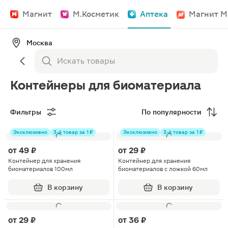
Магнит
М.Косметик
Аптека
Магнит М
Москва
Контейнеры для биоматериала
Фильтры
По популярности
Эксклюзивно
3-й товар за 1 ₽
Эксклюзивно
3-й товар за 1 ₽
от
49 ₽
от
29 ₽
Контейнер для хранения
Контейнер для хранения
биоматериалов 100мл
биоматериалов с ложкой 60мл
В корзину
В корзину
от
29 ₽
от
36 ₽