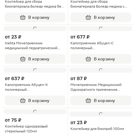
Контейнер для сбора
Контейнер для сбора
биоматериала Болеар медика без
биоматериала Болеар медика с
ложки
ложкой 60мл
В корзину
В корзину
от
23 ₽
от
677 ₽
Inekta Мочеприемник
Калоприемник Абуцел-С
медицинский педиатрический
полимерный
однократного применения 100мл
запахонепроницаемый 5шт
1шт
В корзину
В корзину
от
637 ₽
от
87 ₽
Калоприемник Абуцел-К
Мочеприемник Медицинский
полимерный
Однократного применения
запахонепроницаемый 5шт
Стандарт Inekta 2л 10шт
В корзину
В корзину
от
75 ₽
от
23 ₽
Контейнер одноразовый
Контейнер для биопроб 100мл
стерильный 120мл