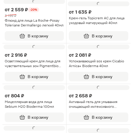
от
2 559 ₽
-20%
от
1 635 ₽
3 199 ₽
Крем-гель Topicrem AC для лица
Флюид для лица La Roche-Posay
уходовый матирующий 40мл
Toleriane Dermallergo легкий 40мл
В корзину
В корзину
от
2 916 ₽
от
2 081 ₽
Осветляющий крем для лица для
Успокаивающий sos крем Cicabio
чувствительных зон Pigmentbio
Arnica+ Bioderma 40мл
Bioderma 75мл
В корзину
В корзину
от
804 ₽
от
2 658 ₽
Мицеллярная вода для лица
Активный гель для умывания
Sebium Н2О Bioderma 100мл
очищающий интенсивного
действия Sebium Bioderma 200мл
В корзину
В корзину