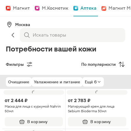
Магнит
М.Косметик
Аптека
Магнит М
Москва
Потребности вашей кожи
Фильтры
По популярности
Очищение
Увлажнение и питание
Ещё 6
от
2 444 ₽
от
2 783 ₽
Маска для лица с куркумой Nahrin
Матирующий крем для лица
50мл
Sebium Bioderma 30мл
В корзину
В корзину