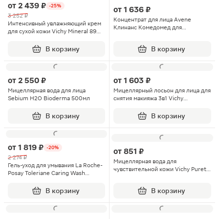
от
2 439 ₽
-25%
от
1 636 ₽
3 252 ₽
Концентрат для лица Avene
Интенсивный увлажняющий крем
Клинанс Комедомед для
для сухой кожи Vichy Mineral 89
проблемной кожи 30мл
50мл
В корзину
В корзину
от
2 550 ₽
от
1 603 ₽
Мицеллярная вода для лица
Мицеллярный лосьон для лица для
Sebium Н2О Bioderma 500мл
снятия макияжа 3в1 Vichy
Normaderm 200мл
В корзину
В корзину
от
1 819 ₽
-20%
от
851 ₽
2 274 ₽
Мицеллярная вода для
Гель-уход для умывания La Roche-
чувствительной кожи Vichy Purete
Posay Toleriane Caring Wash
Thermale 100мл
очищающий 200мл
В корзину
В корзину