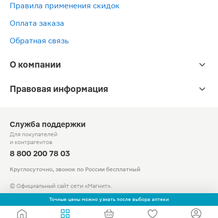
Правила применения скидок
100мл
50
Liftactiv
9мл
B3
Оплата заказа
Vichy
50мл
Обратная связь
О компании
Правовая информация
Служба поддержки
Для покупателей
и контрагентов
8 800 200 78 03
Круглосуточно, звонок по России бесплатный
© Официальный сайт сети «Магнит».
2010-2026 АО «Тандер»
Точные цены можно узнать после выбора аптеки