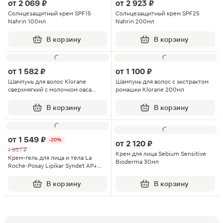
от
2 069 ₽
от
2 923 ₽
Солнцезащитный крем SPF15
Солнцезащитный крем SPF25
Nahrin 100мл
Nahrin 200мл
В корзину
В корзину
от
1 582 ₽
от
1 100 ₽
Шампунь для волос Klorane
Шампунь для волос с экстрактом
сверхмягкий с молочком овса
ромашки Klorane 200мл
400мл
В корзину
В корзину
от
1 549 ₽
-20%
от
2 120 ₽
1 937 ₽
Крем для лица Sebium Sensitive
Крем-гель для лица и тела La
Bioderma 30мл
Roche-Posay Lipikar Syndet AP+
очищающий
липидовосстанавливающий 200мл
В корзину
В корзину