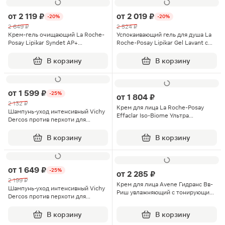
от
2 119 ₽
от
2 019 ₽
-20%
-20%
2 649 ₽
2 524 ₽
Крем-гель очищающий La Roche-
Успокаивающий гель для душа La
Posay Lipikar Syndet AP+
Roche-Posay Lipikar Gel Lavant с
липидовосстанавливающий для
защитными свойствами 400мл
лица и тела 400мл
В корзину
В корзину
от
1 599 ₽
-25%
от
1 804 ₽
2 132 ₽
Крем для лица La Roche-Posay
Шампунь-уход интенсивный Vichy
Effaclar Iso-Biome Ультра
Dercos против перхоти для
успокаивающий
нормальных и жирных волос
восстанавливающий 40мл
200мл
В корзину
В корзину
от
1 649 ₽
-25%
от
2 285 ₽
2 199 ₽
Крем для лица Avene Гидранс Вв-
Шампунь-уход интенсивный Vichy
Риш увлажняющий с тонирующим
Dercos против перхоти для
эффектом SPF30 40мл
чувствительной кожи головы
200мл
В корзину
В корзину