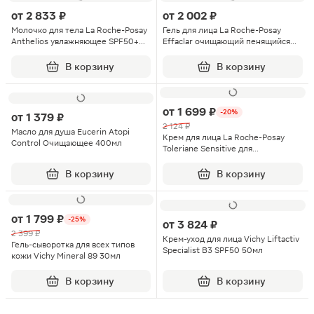
от
2 833 ₽
от
2 002 ₽
Молочко для тела La Roche-Posay
Гель для лица La Roche-Posay
Anthelios увлажняющее SPF50+
Effaclar очищающий пенящийся
250мл
для жирной кожи склонной к акне
400мл
В корзину
В корзину
от
1 699 ₽
-20%
от
1 379 ₽
2 124 ₽
Масло для душа Eucerin Atopi
Крем для лица La Roche-Posay
Control Очищающее 400мл
Toleriane Sensitive для
чувствительной кожи 40мл
В корзину
В корзину
от
1 799 ₽
-25%
от
3 824 ₽
2 399 ₽
Крем-уход для лица Vichy Liftactiv
Гель-сыворотка для всех типов
Specialist В3 SPF50 50мл
кожи Vichy Mineral 89 30мл
В корзину
В корзину