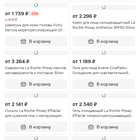
от
1 739 ₽
-25%
от
2 296 ₽
2 319 ₽
Крем для лица солнцезащитный La
Шампунь для кожи головы Vichy
Roche-Posay Anthelios SPF50 50мл
Dercos кераторегулирующий 200
мл
В корзину
В корзину
от
3 264 ₽
от
1 189 ₽
Сыворотка La Roche-Posay против
Гель для лица Avene Cicalfate+
несовершенств и постакне 30мл
Очищение для чувствительной
раздраженной кожи 200мл
В корзину
В корзину
от
2 141 ₽
от
2 340 ₽
Лосьон La Roche-Posay Effaclar
Гель очищающий La Roche-Posay
для сужения пор с матирующим
Effaclar микроотшелушивающий
эффектом 200мл
400мл
В корзину
В корзину