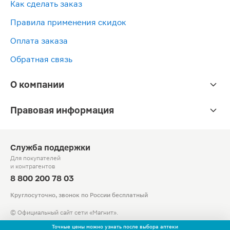
Как сделать заказ
очищающий
Vichy
250мл
волос
Sensitive
для
Posay
нормальных
в
250мл
Normaderm
200мл
Riche
чувствительной
Lipikar
и
д
Правила применения скидок
30мл
для
кожи
Huile
жирных
о
сухой
200мл
Lavante
волос
с
Оплата заказа
чувствительной
липидовосполняю
390мл
к
кожи
смягчающее
5
40мл
400мл
Обратная связь
О компании
Правовая информация
Служба поддержки
Для покупателей
и контрагентов
8 800 200 78 03
Круглосуточно, звонок по России бесплатный
© Официальный сайт сети «Магнит».
2010-2026 АО «Тандер»
Точные цены можно узнать после выбора аптеки