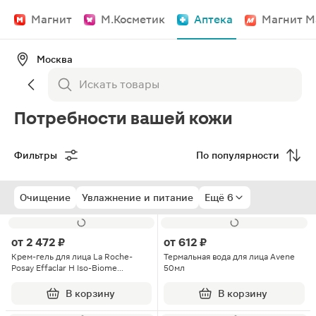
Магнит
М.Косметик
Аптека
Магнит М
Москва
Потребности вашей кожи
Фильтры
По популярности
Очищение
Увлажнение и питание
Ещё 6
от
2 472 ₽
от
612 ₽
Крем-гель для лица La Roche-
Термальная вода для лица Avene
Posay Effaclar Н Iso-Biome
50мл
Очищающий 390мл
В корзину
В корзину