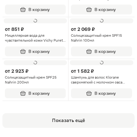
Normaderm 200мл
очищающий 200мл
В корзину
В корзину
от
851 ₽
от
2 069 ₽
Мицеллярная вода для
Солнцезащитный крем SPF15
чувствительной кожи Vichy Purete
Nahrin 100мл
Thermale 100мл
В корзину
В корзину
от
2 923 ₽
от
1 582 ₽
Солнцезащитный крем SPF25
Шампунь для волос Klorane
Nahrin 200мл
сверхмягкий с молочком овса
400мл
В корзину
В корзину
Показать ещё