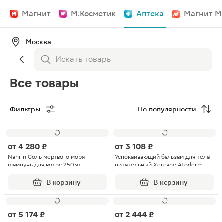
Магнит
М.Косметик
Аптека
Магнит М
Москва
Все товары
Фильтры
По популярности
от
4 280 ₽
от
3 108 ₽
Nahrin Соль мертвого моря
Успокаивающий бальзам для тела
шампунь для волос 250мл
питательный Xereane Atoderm
Bioderma 150мл
В корзину
В корзину
от
5 174 ₽
от
2 444 ₽