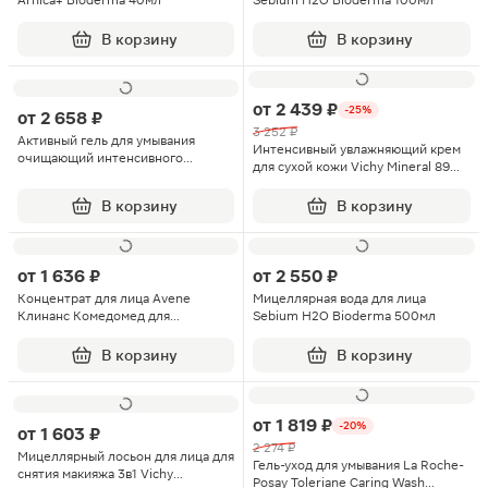
Arnica+ Bioderma 40мл
Sebium Н2О Bioderma 100мл
В корзину
В корзину
от
2 439 ₽
-25%
от
2 658 ₽
3 252 ₽
Активный гель для умывания
Интенсивный увлажняющий крем
очищающий интенсивного
для сухой кожи Vichy Mineral 89
действия Sebium Bioderma 200мл
50мл
В корзину
В корзину
от
1 636 ₽
от
2 550 ₽
Концентрат для лица Avene
Мицеллярная вода для лица
Клинанс Комедомед для
Sebium Н2О Bioderma 500мл
проблемной кожи 30мл
В корзину
В корзину
от
1 819 ₽
-20%
от
1 603 ₽
2 274 ₽
Мицеллярный лосьон для лица для
Гель-уход для умывания La Roche-
снятия макияжа 3в1 Vichy
Posay Toleriane Caring Wash