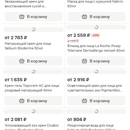
Увлажняющий крем для
Маска для лица с куркумой Nahrin
восстановления сухой и
50мл
нормальной кожи лица Filorga
Hydra Hyal 50мл
В корзину
В корзину
от
2 559 ₽
-20%
от
2 783 ₽
3 199 ₽
Матирующий крем для лица
Флюид для лица La Roche-Posay
Sebium Bioderma 30мл
Toleriane Dermallergo легкий 40мл
В корзину
В корзину
от
1 635 ₽
от
2 916 ₽
Крем-гель Topicrem AC для лица
Осветляющий крем для лица для
уходовый матирующий 40мл
чувствительных зон Pigmentbio
Bioderma 75мл
В корзину
В корзину
от
2 081 ₽
от
804 ₽
Успокаивающий sos крем Cicabio
Мицеллярная вода для лица