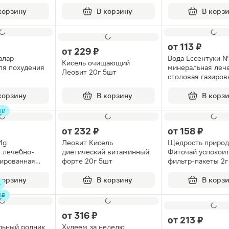
корзину
В корзину
В корз
от
113 ₽
от
229 ₽
алар
Вода Ессентуки 
Кисель очищающий
ля похудения
минеральная леч
Леовит 20г 5шт
столовая газиров
450мл
корзину
В корзину
В корз
 ₽
от
232 ₽
от
158 ₽
Mg
Леовит Кисель
Щедрость приро
 лечебно-
диетический витаминный
Фиточай успокои
зированная
форте 20г 5шт
фильтр-пакеты 2г
корзину
В корзину
В корз
о
 ₽
от
316 ₽
от
213 ₽
льный родник
Худеем за неделю