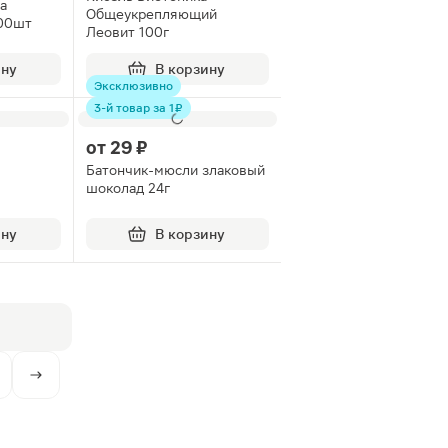
а
Общеукрепляющий
200шт
Леовит 100г
ину
В корзину
Эксклюзивно
3-й товар за 1 ₽
от
29 ₽
Батончик-мюсли злаковый
шоколад 24г
ину
В корзину