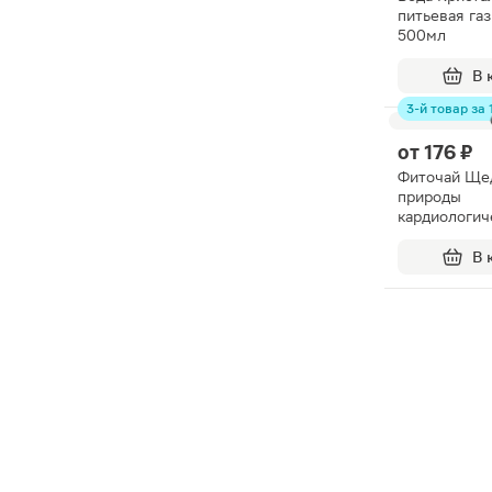
питьевая га
500мл
В 
3-й товар за 1
от
176 ₽
Фиточай Ще
природы
кардиологич
пакеты 2г 2
В 