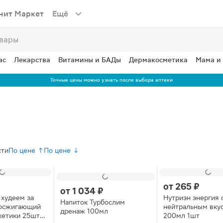
нит Маркет
Ещё
ас
Лекарства
Витамины и БАДы
Дермакосметика
Мама и
Точные цены можно узнать после выбора аптеки
сти
По цене ↑
По цене ↓
от
265 ₽
от
1 034 ₽
 худеем за
Нутриэн энергия 
Напиток Турбослим
осжигающий
нейтральным вку
дренаж 100мл
кетики 25шт*
200мл 1шт