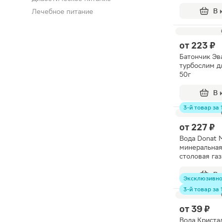
2г
В 
Лечебное питание
от
223 ₽
Батончик Эв
турбослим д
50г
В 
3-й товар за 1
от
227 ₽
Вода Donat 
минеральная
столовая га
500мл
В 
Эксклюзивн
3-й товар за 1
от
39 ₽
Вода Криста