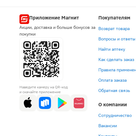
Попул
Приложение Магнит
Покупателям
Акции, доставка и больше бонусов за
Возврат товара
Экс
покупки
Вопросы и ответы
3-й т
Найти аптеку
Как сделать заказ
Правила применен
Оплата заказа
372 ₽
270 ₽
39 ₽
3
Наведите камеру на QR-код
Леовит
Сироп
Гемат
К
Обратная связь
и скачайте приложение
Худеем
Dr.Viston
М
д
за
элеутеро
Здор
п
О компании
неделю
для
форт
х
Чай
восстано
детск
за
В корзину
В корзин
В корз
В к
жиросжигаю
общего
40г
н
Сотрудничество
комплекс
тонуса
ж
Вакансии
фильтр-
и
к
пакеты
работосп
па