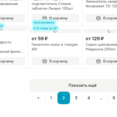
Заменитель сахар
зированная
подсластитель Стевия
Novasweet 72г 1
таблетки Леовит 150шт
корзину
В корзину
В корз
Эксклюзивно
 ₽
3-й товар за 1 ₽
от
59 ₽
от
129 ₽
дрость
Гематоген кокос в глазури
Сироп шиповника
40г
Мирролла 250мл
еский фильтр-
0шт
корзину
В корзину
В корз
Показать ещё
1
2
3
4
...
9