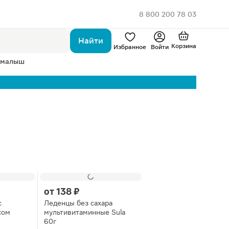
8 800 200 78 03
Найти
Корзина
Избранное
Войти
 малыш
от
138 ₽
с
Леденцы без сахара
сом
мультивитаминные Sula
60г