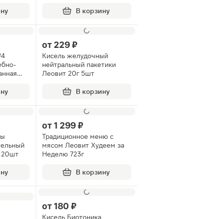
ину
В корзину
от
229 ₽
№4
Кисель желудочный
ебно-
нейтральный пакетики
анная
Леовит 20г 5шт
ину
В корзину
от
1 299 ₽
ды
Традиционное меню с
тельный
мясом Леовит Худеем за
 20шт
Неделю 723г
ину
В корзину
от
180 ₽
Кисель Биотоника