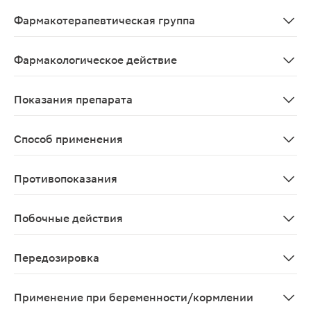
Atorvastatinum
Фармакотерапевтическая группа
Гиполипидемическое средство, ГМГ-КоА-редуктазы ин
Фармакологическое действие
Синтетическое гиполипидемическое средство;Аторваст
Показания препарата
Гиперхолестеринемия: - в качестве дополнения к дие
Способ применения
Внутрь
Противопоказания
Повышенная чувствительность к любому из компонентов
Побочные действия
Со стороны нервной системы: > 1% - бессонница, голо
Передозировка
Случаи передозировки не описаны
Применение при беременности/кормлении