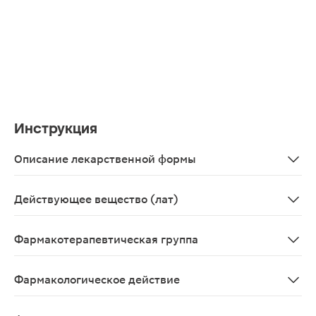
Инструкция
Описание лекарственной формы
Таблетки, покрытые пленочной оболочкой оранжево-роз
Действующее вещество (лат)
Bisoprololum+Perindoprilum
Фармакотерапевтическая группа
Гипотензивное средство комбинированное (бета1-адр
Фармакологическое действие
Гипотензивное.