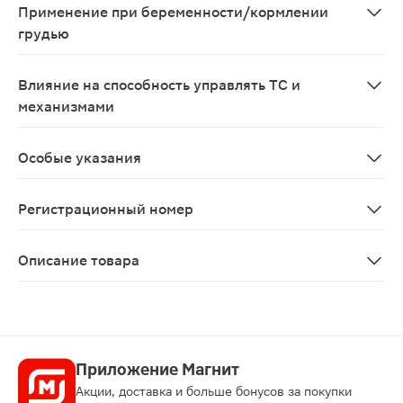
Применение при беременности/кормлении
грудью
Учитывая влияние отдельных компонентов данной ком
Влияние на способность управлять ТС и
механизмами
В результате этого способность к управлению транспо
Особые указания
К данной комбинации при
Регистрационный номер
ЛП-№(000569)-(РГ-RU)
Описание товара
Престилол таблетки 10мг + 10мг 30шт — это рецептур
Приложение Магнит
Акции, доставка и больше бонусов за покупки