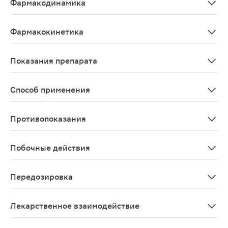
Фармакодинамика
Бисопролол представляет собой высокоселективный бл
Фармакокинетика
Скорость и степень всасывания бисопролола и перинд
Показания препарата
лечение артериальной гипертензии и/или стабильной 
Способ применения
В случае если показан прием 2,5 мг бисопролола и 2,5
Противопоказания
гиперчувствительность к бисопрололу, периндоприлу,
Побочные действия
Наиболее частые нежелательные реакции при приеме б
Передозировка
Наиболее частыми признаками, развития которых можн
Лекарственное взаимодействие
Взаимодействие между бисопрололом и перин