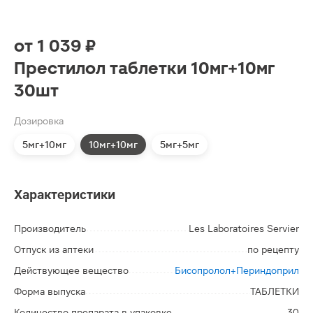
от
1 039 ₽
Престилол таблетки 10мг+10мг
30шт
Дозировка
5мг+10мг
10мг+10мг
5мг+5мг
Характеристики
Производитель
Les Laboratoires Servier
Отпуск из аптеки
по рецепту
Действующее вещество
Бисопролол+Периндоприл
Форма выпуска
ТАБЛЕТКИ
Количество препарата в упаковке
30