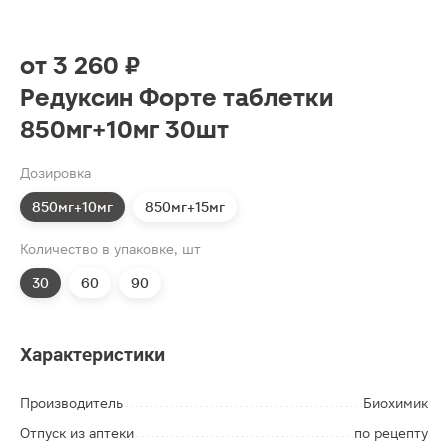
от
3 260 ₽
Редуксин Форте таблетки
850мг+10мг 30шт
Дозировка
850мг+10мг
850мг+15мг
Количество в упаковке, шт
30
60
90
Характеристики
Производитель
Биохимик
Отпуск из аптеки
по рецепту