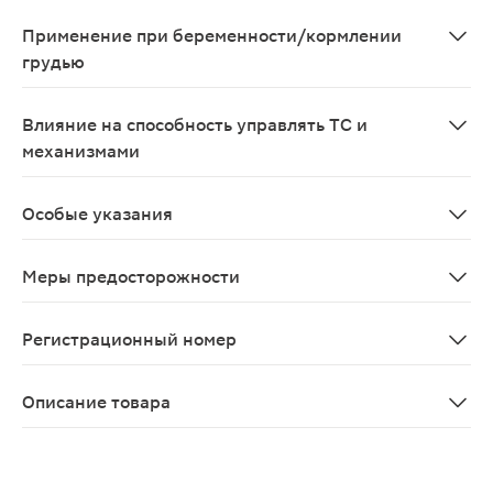
Метформин Противопоказанные комбинации Йодсодержащ
Применение при беременности/кормлении
грудью
Противопоказано применение препарата Редуксин Фор
Влияние на способность управлять ТС и
механизмами
Прием препарата Редуксин® Форте может ограничить 
Особые указания
Лактоацидоз Лактоацидоз является редким, но серьез
Меры предосторожности
Лактоацидоз является редким, но серьезным (высокая
Регистрационный номер
ЛП-№(003601)-(РГ-RU)
Описание товара
Редуксин Форте таблетки 850мг + 10мг 30шт эффективе