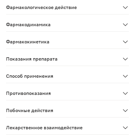
Фармакологическое действие
Редуксин® Форте — комбинированный препарат, действ
Фармакодинамика
Пероральный гипогликемический препарат из группы б
Фармакокинетика
Всасывание После приема препарата внутрь метформин
Показания препарата
Препарат Редуксин Форте показан для снижения массы 
Способ применения
Назначается внутрь 1 раз в сутки. Дозу устанавливаю
Противопоказания
Повышенная чувствительность к компонентам препара
Побочные действия
Метформин: Нарушения со стороны обмена веществ и п
Лекарственное взаимодействие