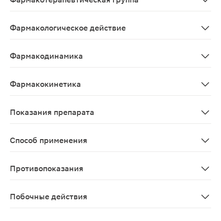
Гипогликемическое средство для перорального приме
Фармакологическое действие
Пероральный гипогликемический препарат из группы б
Фармакодинамика
Метформин; бигуанид с гипогликемическим действием,
Фармакокинетика
Всасывание После перорального приема препарата в ф
Показания препарата
Cахарный диабет 2 типа у взрослых, особенно у пацие
Способ применения
Препарат принимают внутрь 1 раз/сут, во время ужин
Противопоказания
повышенная чувствительность к метформину или к любо
Побочные действия
Частота побочных эффектов препарата расценивается с