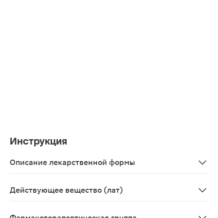
Инструкция
Описание лекарственной формы
Таблетки пролонгированного действия 500 мг, 15 шт. - 
Действующее вещество (лат)
Metforminum
Фармакотерапевтическая группа