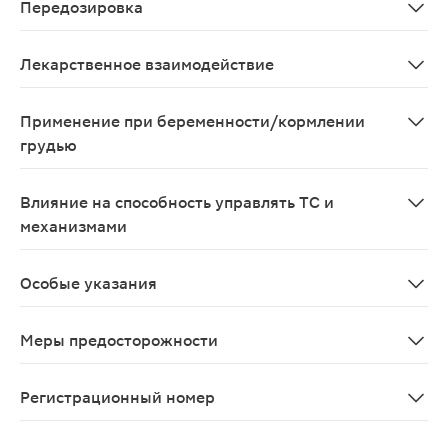
Передозировка
При применении метформина в дозе 85 г (в 42,5 раз 
Лекарственное взаимодействие
Противопоказанные комбинации Йодсодержащие рентген
Применение при беременности/кормлении
грудью
Декомпенсированый сахарный диабет во время беремен
Влияние на способность управлять ТС и
механизмами
Монотерапия препаратом Глюкофаж® Лонг не вызывает 
Особые указания
Лактоацидоз Лактоацидоз является редким, но серьез
Меры предосторожности
Лактоацидоз Лактоацидоз является очень редким, но 
Регистрационный номер
ЛСР-002098/10