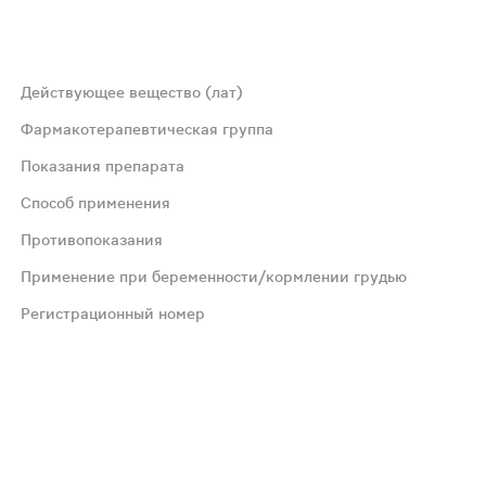
Действующее вещество (лат)
Фармакотерапевтическая группа
Показания препарата
тидазы-4 ингибитор)
Способ применения
Противопоказания
: в качестве стартовой терапии у пациентов с сахарным
Применение при беременности/кормлении грудью
из текущей терапии, эффективности и переносимости, н
Регистрационный номер
составе препарата; сахарный диабет 1 типа; нарушение ф
нности нет. Исследования на животных при применении 