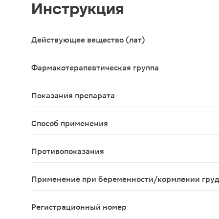
Инструкция
Действующее вещество (лат)
Metforminum+Sitagliptinum
Фармакотерапевтическая группа
Гипогликемическое средство для перорального 
Показания препарата
Сахарный диабет 2 типа у взрослых пациентов в
Способ применения
Принимают внутрь. Режим дозирования препарата
Противопоказания
Повышенная чувствительность к ситаглиптину, ме
Применение при беременности/кормлении гру
Беременность Клинических данных о применении 
Регистрационный номер