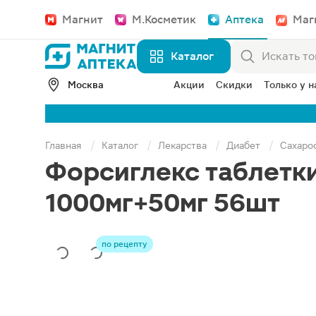
Магнит
М.Косметик
Аптека
Маг
Каталог
Москва
Акции
Скидки
Только у н
Главная
Каталог
Лекарства
Диабет
Сахаро
Форсиглекс таблетк
1000мг+50мг 56шт
по рецепту