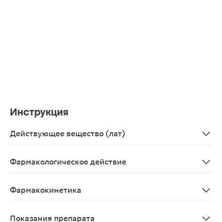
Инструкция
Действующее вещество (лат)
Celecoxibum
Фармакологическое действие
Целекоксиб обладает обезболивающими, противовоспал
Фармакокинетика
Целекоксиб проявляет пропорциональное дозе увеличе
Показания препарата