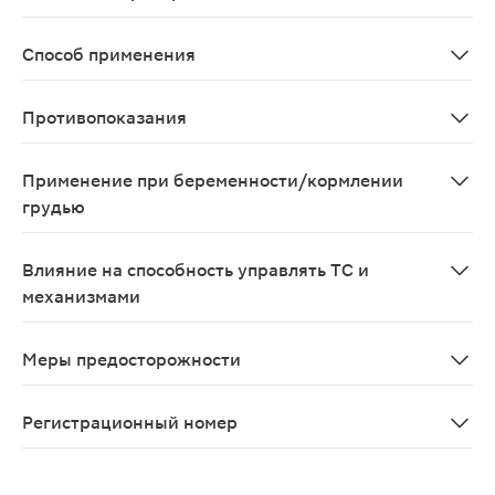
Симптоматическое лечение остеоартроза, ревматоидно
Способ применения
Для приема внутрь. В зависимости от показаний разов
Противопоказания
Повышенная чувствительность к целекоксибу; повышен
Применение при беременности/кормлении
грудью
Противопоказано применение при беременности и в п
Влияние на способность управлять ТС и
механизмами
Целекоксиб, учитывая жаропонижающее действие, може
Меры предосторожности
Целекоксиб, учитывая жаропонижающее действие, може
Регистрационный номер
ЛП-006477