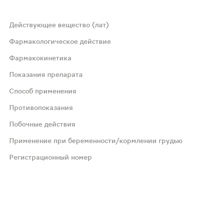
Действующее вещество (лат)
Фармакологическое действие
Фармакокинетика
атимое ингибирование фермента ЦОГ-1, в результате чег
Показания препарата
Способ применения
еньшей степени из желудка. Присутствие пищи в желудке
Противопоказания
филактика повторной транзиторной ишемической атаки и
Побочные действия
Применение при беременности/кормлении грудью
Регистрационный номер
ррагический диатез); бронхиальная астма, индуцированн
ны пищеварительной системы: очень часто - изжога; част