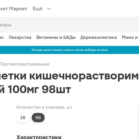
нит Маркет
Ещё
ас
Лекарства
Витамины и БАДы
Дермакосметика
Мама и
Точные цены можно узнать после выбора аптеки
Противосвертывающие
летки кишечнораствори
й 100мг 98шт
Количество в упаковке, шт
28
98
Характеристики