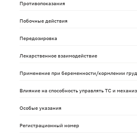
Противопоказания
Наличие факторов риска возникновения венозной 
Побочные действия
Со стороны сердечно-сосудистой системы: артери
Передозировка
Симптомы: возможны тошнота, рвота, у молодых
Лекарственное взаимодействие
Возможно взаимодействие с лекарственными сре
Применение при беременности/кормлении гру
Противопоказано применение при беременности 
Влияние на способность управлять ТС и механи
Не влияет
Особые указания
Преимущества гормональной контрацепции следуе
Регистрационный номер
ЛП-№(008529)-(РГ-RU)