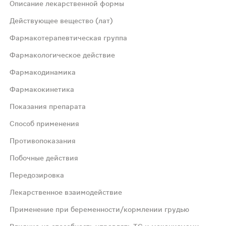
Описание лекарственной формы
Действующее вещество (лат)
Фармакотерапевтическая группа
Фармакологическое действие
Фармакодинамика
тагены и эстрогены, фиксированные комбинации
Фармакокинетика
Показания препарата
Способ применения
ан на взаимодействии различных факторов, самыми важн
Противопоказания
Побочные действия
рел. Cmax этоногестрела в плазме крови составляет 2 н
Передозировка
Лекарственное взаимодействие
Применение при беременности/кормлении грудью
стодена составляет 75 мкг, этинилэстрадиола - 20 мг ил