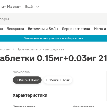
нит Маркет
Ещё
ас
Лекарства
Витамины и БАДы
Дермакосметика
Мама и
Точные цены можно узнать после выбора аптеки
ология
Противозачаточные средства
аблетки 0.15мг+0.03мг 2
Дозировка
0.15мг+0.03мг
0.15мг+0.02мг
Характеристики
Производитель
Фармасинтез