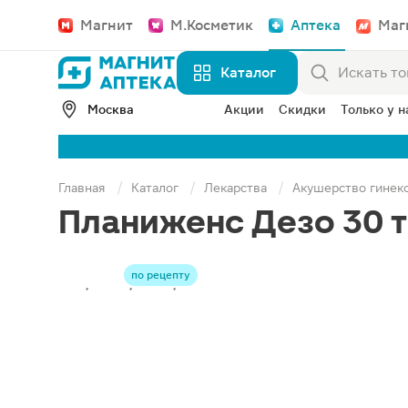
Магнит
М.Косметик
Аптека
Маг
Каталог
Москва
Акции
Скидки
Только у н
Главная
Каталог
Лекарства
Акушерство гинек
Планиженс Дезо 30 т
по рецепту