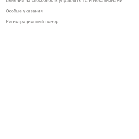
Влияние на способность управлять ТС и механизмами
Особые указания
альной тромбоэмболии; тяжелое заболевание печени (в т.
Регистрационный номер
омбоэмболии (в т.ч. инфаркт миокарда, инсульт, тромбо
. Каких-либо серьезных осложнений при передозировке 
ы цитохрома P450, в результате чего может увеличиват
дать с ней перед началом применения гормональных кон