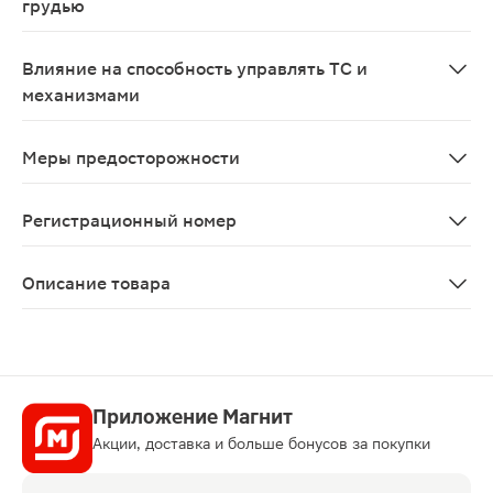
грудью
Адекватных и строго контролируемых исследований бе
Влияние на способность управлять ТС и
механизмами
Монотерапия препаратом Метформин не вызывает гипо
Меры предосторожности
Лактоацидоз является редким, но серьёзным (высокая
Регистрационный номер
ЛП-№(002389)-(РГ-RU)
Описание товара
Метформин таблетки 500мг 60шт — гипогликемическое
Приложение Магнит
Акции, доставка и больше бонусов за покупки