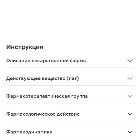
Инструкция
Описание лекарственной формы
Таблетки 500 мг, 10 шт. - упаковки ячейковые контурны
Действующее вещество (лат)
Metforminum
Фармакотерапевтическая группа
Гипогликемическое средство группы бигуанидов для п
Фармакологическое действие
Метформин тормозит глюконеогенез в печени, уменьша
Фармакодинамика