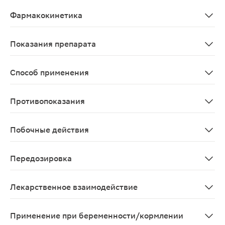
Пероральное гипогликемическое средство из группы б
Фармакокинетика
Абсорбция После однократного приема метформина в д
Показания препарата
Сахарный диабет 2 типа (инсулиннезависимый) при неэ
Способ применения
Принимают внутрь, во время или после приема пищи. Д
Противопоказания
Острый или хронический метаболический ацидоз, диаб
Побочные действия
Со стороны пищеварительной системы: возможны (обычн
Передозировка
При применении метформина в дозе 85 г (в 42,5 раз 
Лекарственное взаимодействие
Противопоказанные комбинации Радиологические иссл
Применение при беременности/кормлении