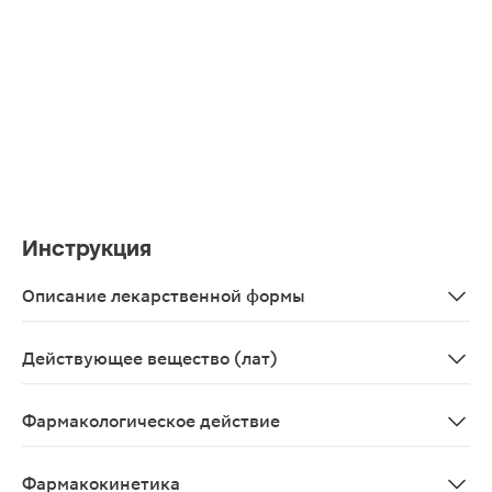
Инструкция
Описание лекарственной формы
Таблетки 5мг, 14 шт. - блистеры (2) - пачки картонные
Действующее вещество (лат)
Bisoprololum
Фармакологическое действие
Селективный бета1-адреноблокатор без внутренней си
Фармакокинетика