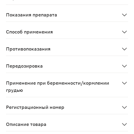
Абсорбция - 80-90%, прием пищи не влияет на абсорбц
Показания препарата
Артериальная гипертензия; - ишемическая болезнь се
Способ применения
Внутрь, утром, натощак, не разжевывая, 2,5–5 мг Бидо
Противопоказания
Повышенная чувствительность к бисопрололу и другим
Передозировка
Аритмия, желудочковая экстрасистолия, выраженная б
Применение при беременности/кормлении
грудью
Применение препарата Бидоп при беременности возмож
Регистрационный номер
ЛС-000414
Описание товара
Бидоп таблетки 5мг 28шт — лекарственный препарат д