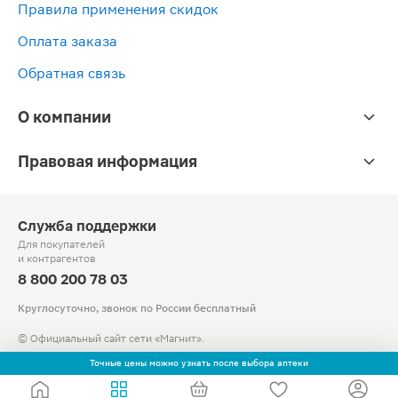
Правила применения скидок
0.9%
2мл
2
5мл
10шт
1
Оплата заказа
10шт
Обратная связь
О компании
Правовая информация
Служба поддержки
Для покупателей
и контрагентов
8 800 200 78 03
Круглосуточно, звонок по России бесплатный
© Официальный сайт сети «Магнит».
2010-2026 АО «Тандер»
Точные цены можно узнать после выбора аптеки