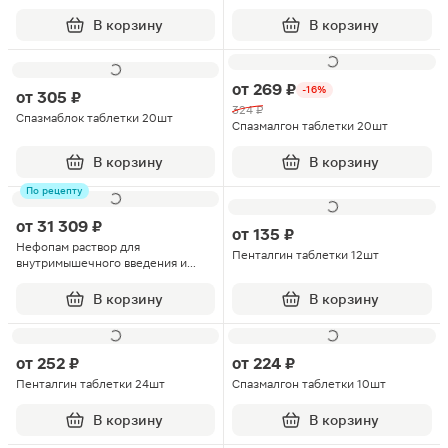
В корзину
В корзину
от
269 ₽
-16%
от
305 ₽
324 ₽
Спазмаблок таблетки 20шт
Спазмалгон таблетки 20шт
В корзину
В корзину
По рецепту
от
31 309 ₽
от
135 ₽
Нефопам раствор для
Пенталгин таблетки 12шт
внутримышечного введения и
инфузий шприц-тюбик 10мг/мл
2мл 100шт
В корзину
В корзину
от
252 ₽
от
224 ₽
Пенталгин таблетки 24шт
Спазмалгон таблетки 10шт
В корзину
В корзину