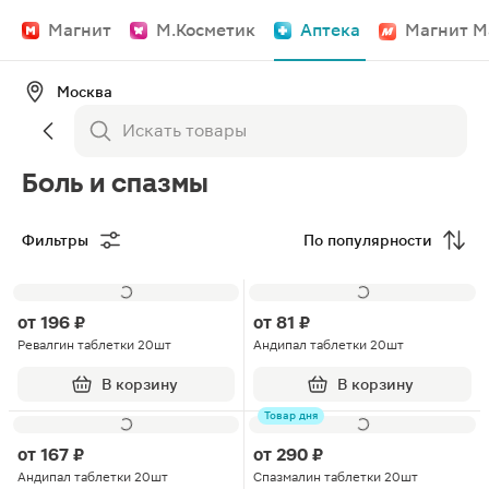
Магнит
М.Косметик
Аптека
Магнит М
Москва
Боль и спазмы
Фильтры
По популярности
от
196 ₽
от
81 ₽
Ревалгин таблетки 20шт
Андипал таблетки 20шт
В корзину
В корзину
Товар дня
от
167 ₽
от
290 ₽
Андипал таблетки 20шт
Спазмалин таблетки 20шт