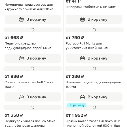
от
41 ₽
Чемеричная вода раствор для
Пиперазин таблетки 0.5г 10шт
наружного применения 100мл
В корзину
В корзину
от
668 ₽
от
790 ₽
Педитокс средство
Раствор Full Marks для
педикулицидное спрей 60мл
уничтожения вшей 100мл
В корзину
В корзину
от
986 ₽
от
286 ₽
Спрей против вшей Full Marks
Шампунь Веда-2 педикулицидный
150мл
100мл
В корзину
В корзину
По рецепту
от
358 ₽
от
1 952 ₽
Педикулен Ультра лосьон 50мл
Празиквантел таблетки покрытые
+целлофановая шапочка
пленочной оболочкой 600мг 6шт