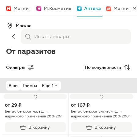
Магнит
М.Косметик
Аптека
Магнит М
Москва
От паразитов
Фильтры
По популярности
Вши
Глисты
Ещё 1
от
29 ₽
от
167 ₽
Бензилбензоат мазь для
Бензилбензоат эмульсия для
наружного применения 20% 20г
наружного применения 20% 200г
В корзину
В корзину