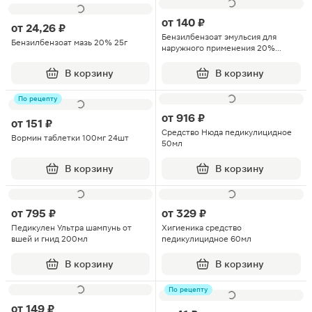
от
140 ₽
от
24,26 ₽
Бензилбензоат эмульсия для
Бензилбензоат мазь 20% 25г
наружного применения 20%
флакон 200мл
В корзину
В корзину
По рецепту
от
916 ₽
от
151 ₽
Средство Нюда педикулицидное
Вормин таблетки 100мг 24шт
50мл
В корзину
В корзину
от
795 ₽
от
329 ₽
Педикулен Ультра шампунь от
Хигиеника средство
вшей и гнид 200мл
педикулицидное 60мл
В корзину
В корзину
По рецепту
от
149 ₽