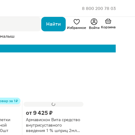
8 800 200 78 03
Найти
Корзина
Избранное
Войти
 малыш
овар за 1 ₽
от
9 425 ₽
летки
Армавискон Вита средство
ной
внутрисуставного
30шт
введения 1 % шприц 2мл