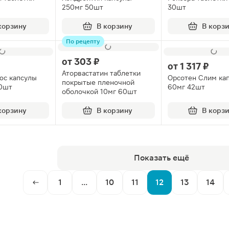
250мг 50шт
30шт
корзину
В корзину
В корз
По рецепту
от
303 ₽
от
1 317 ₽
Аторвастатин таблетки
юс капсулы
Орсотен Слим ка
покрытые пленочной
30шт
60мг 42шт
оболочкой 10мг 60шт
корзину
В корзину
В корз
Показать ещё
1
...
10
11
12
13
14