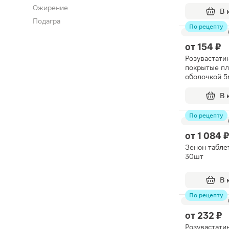
Ожирение
В 
Подагра
По рецепту
от
154 ₽
Розувастати
покрытые п
оболочкой 5
В 
По рецепту
от
1 084 
Зенон табле
30шт
В 
По рецепту
от
232 ₽
Розувастати