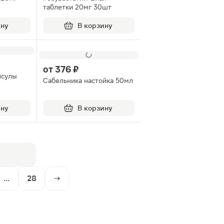
таблетки 20мг 30шт
ину
В корзину
от
376 ₽
псулы
Сабельника настойка 50мл
ину
В корзину
...
28