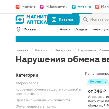
Магнит
М.Косметик
Аптека
Маг
Каталог
Москва
Акции
Скидки
Только у н
Главная
Каталог
Лекарства
Нарушения обмен
Нарушения обмена в
По популярно
Категории
По рецепту
Атеросклероз
Коррекция обмена веществ хрящевой и
от
346 ₽
костной ткани
Аторвастати
Протезы синовиальной жидкости
покрытые п
оболочкой 4
Обмен веществ в тканях