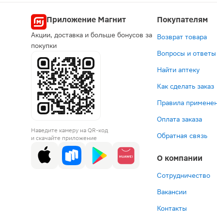
Попул
Приложение Магнит
Покупателям
Акции, доставка и больше бонусов за
Возврат товара
по рецепту
по рец
по р
покупки
Вопросы и ответы
Выгодная
Найти аптеку
Как сделать заказ
Правила применен
-20%
Оплата заказа
144 ₽
2 082 
2 21
2
Наведите камеру на QR-код
Аторвастати
Хондрога
2 789
Д
Обратная связь
и скачайте приложение
таблетки
раствор
Роксе
та
покрытые
для
табле
7
О компании
оболочкой
внутрим
20мг
6
10мг
и
90шт
30шт
внутрису
Сотрудничество
В корзину
В корзин
В корз
В к
введени
Вакансии
100мг/
мл
Контакты
1мл