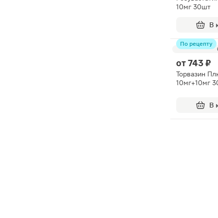
10мг 30шт
В 
По рецепту
от
743 ₽
Торвазин Пл
10мг+10мг 
В 