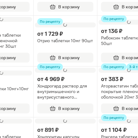
корзину
В корзину
В корз
По рецепту
По рецепту
от
136 ₽
от
1 729 ₽
н таблетки
Рибоксин таблетк
леночной
Отрио таблетки 10мг 90шт
50шт
мг 30шт
корзину
В корзину
В корз
По рецепту
По рецепту
3-й т
от
4 969 ₽
от
383 ₽
₽
Хондрогард раствор для
Аторвастатин таб
тки 10мг+10мг
внутримышечного и
покрытые пленоч
внутрисуставного
оболочкой 20мг 
введения 100мг/мл 2мл
25шт
корзину
В корзину
В корз
По рецепту
от
891 ₽
от
1 104 ₽
н таблетки
Хондроитин капсулы
Роксера таблетки