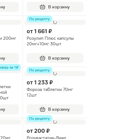
2шт
ину
В корзину
По рецепту
от
1 661 ₽
и 200мг
Розулип Плюс капсулы
20мг+10мг 30шт
ину
В корзину
овар за 1 ₽
По рецепту
от
1 233 ₽
летки
Фороза таблетки 70мг
ной
12шт
30шт
ину
В корзину
По рецепту
от
200 ₽
 20мг
Розувастатин-Виал