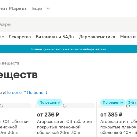
нит Маркет
Ещё
ас
Лекарства
Витамины и БАДы
Дермакосметика
Мама и
Точные цены можно узнать после выбора аптеки
а веществ
еществ
сти
По цене ↑
По цене ↓
По рецепту
По рецепту
3-й т
от
236 ₽
от
385 ₽
н-СЗ таблетки
Аторвастатин-СЗ таблетки
Аторвастатин таб
леночной
покрытые пленочной
покрытые пленоч
0мг 30шт
оболочкой 20мг 30шт
оболочкой 40мг 