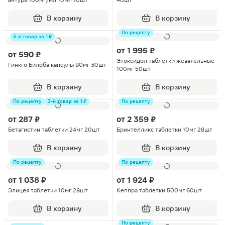
внтурь 100мг/мл 10мл 10шт
40шт
В корзину
В корзину
По рецепту
3-й товар за 1 ₽
от
1 995 ₽
от
590 ₽
Этоксидол таблетки жевательные
Гинкго Билоба капсулы 80мг 30шт
100мг 50шт
В корзину
В корзину
По рецепту
3-й товар за 1 ₽
По рецепту
от
287 ₽
от
2 359 ₽
Бетагистин таблетки 24мг 20шт
Бринтелликс таблетки 10мг 28шт
В корзину
В корзину
По рецепту
По рецепту
от
1 038 ₽
от
1 924 ₽
Элицея таблетки 10мг 28шт
Кеппра таблетки 500мг 60шт
В корзину
В корзину
По рецепту