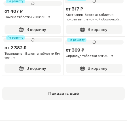
По рецепту
от
317 ₽
от
407 ₽
Кветиапин-Вертекс таблетки
Паксил таблетки 20мг 30шт
покрытые пленочной оболочкой
25мг 60шт
В корзину
В корзину
По рецепту
По рецепту
от
2 382 ₽
от
309 ₽
Тералиджен Валента таблетки 5мг
Сирдалуд таблетки 4мг 30шт
100шт
В корзину
В корзину
Показать ещё
Популярные