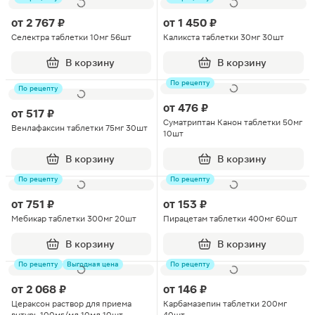
от
2 767 ₽
от
1 450 ₽
Селектра таблетки 10мг 56шт
Каликста таблетки 30мг 30шт
В корзину
В корзину
По рецепту
По рецепту
от
476 ₽
от
517 ₽
Суматриптан Канон таблетки 50мг
Венлафаксин таблетки 75мг 30шт
10шт
В корзину
В корзину
По рецепту
По рецепту
от
751 ₽
от
153 ₽
Мебикар таблетки 300мг 20шт
Пирацетам таблетки 400мг 60шт
В корзину
В корзину
По рецепту
Выгодная цена
По рецепту
от
2 068 ₽
от
146 ₽
Цераксон раствор для приема
Карбамазепин таблетки 200мг