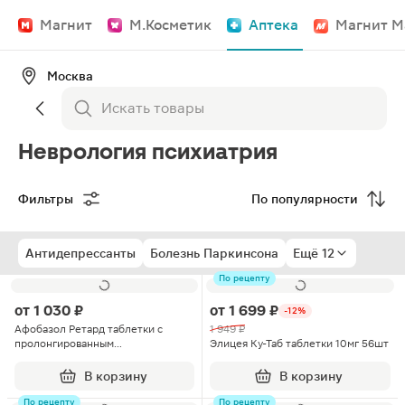
Магнит
М.Косметик
Аптека
Магнит М
Москва
Неврология психиатрия
Фильтры
По популярности
Антидепрессанты
Болезнь Паркинсона
Ещё 12
По рецепту
от
1 030 ₽
от
1 699 ₽
-12%
Афобазол Ретард таблетки с
1 949 ₽
пролонгированным
Элицея Ку-Таб таблетки 10мг 56шт
высвобождением покрытые
пленочной оболочкой 30мг 30шт
В корзину
В корзину
По рецепту
По рецепту