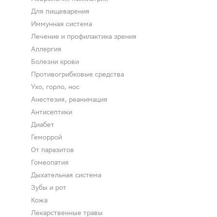
Для пищеварения
Иммунная система
Лечение и профилактика зрения
Аллергия
Болезни крови
Противогрибковые средства
Ухо, горло, нос
Анестезия, реанимация
Попул
Антисептики
Диабет
Геморрой
Выго
От паразитов
Гомеопатия
Дыхательная система
Зубы и рот
Кожа
Лекарственные травы