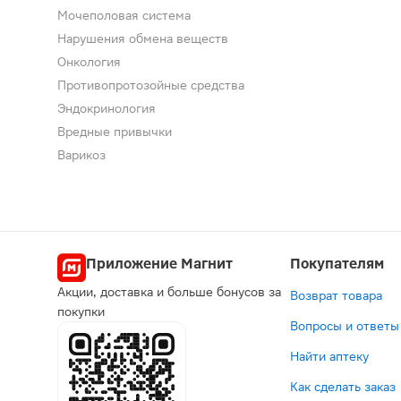
-17%
386 ₽
2 899 
629
1
Мочеполовая система
Мирамистин
3 499 ₽
Микр
И
Нарушения обмена веществ
раствор
Эссенциа
раств
аэ
для
Форте
для
д
Онкология
местного
Н
ректа
м
Противопротозойные средства
применения
капсулы
введ
п
Эндокринология
0.01%
600мг
для
3
В корзину
В корзин
В корз
В к
флакон
90шт
детей
Вредные привычки
с
с
Варикоз
насадкой-
0
распылител
лет
50мл
микр
5мл
4шт
Приложение Магнит
Покупателям
Акции, доставка и больше бонусов за
Возврат товара
покупки
Вопросы и ответы
Найти аптеку
Как сделать заказ