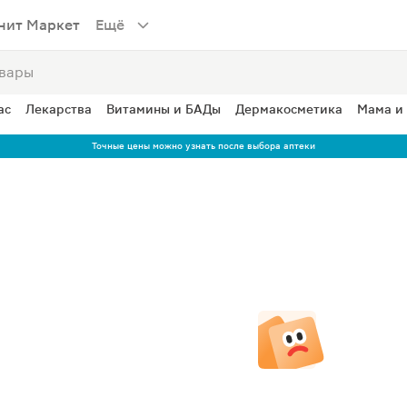
нит Маркет
Ещё
ас
Лекарства
Витамины и БАДы
Дермакосметика
Мама и
Точные цены можно узнать после выбора аптеки