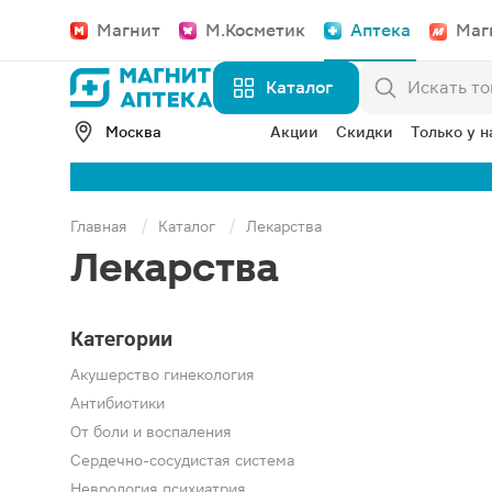
Магнит
М.Косметик
Аптека
Маг
Каталог
Москва
Акции
Скидки
Только у н
Главная
Каталог
Лекарства
Лекарства
Категории
Акушерство гинекология
Антибиотики
От боли и воспаления
Сердечно-сосудистая система
Неврология психиатрия