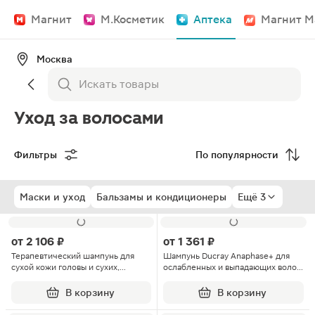
Магнит
М.Косметик
Аптека
Магнит М
Москва
Уход за волосами
Фильтры
По популярности
Маски и уход
Бальзамы и кондиционеры
Ещё 3
от
2 106 ₽
от
1 361 ₽
Терапевтический шампунь для
Шампунь Ducray Anaphase+ для
сухой кожи головы и сухих,
ослабленных и выпадающих волос
окрашенных волос №2 System 4
200мл
250мл
В корзину
В корзину