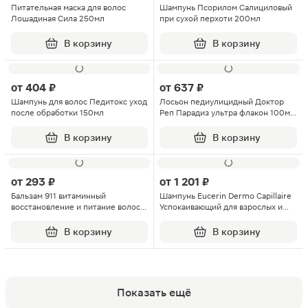
Питательная маска для волос
Шампунь Псорилом Салициловый
Лошадиная Сила 250мл
при сухой перхоти 200мл
В корзину
В корзину
от
404 ₽
от
637 ₽
Шампунь для волос Педитокс уход
Лосьон педиулицидный Доктор
после обработки 150мл
Реп Парадиз ультра флакон 100мл
в комплекте с гребнем
В корзину
В корзину
от
293 ₽
от
1 201 ₽
Бальзам 911 витаминный
Шампунь Eucerin Dermo Capillaire
восстановление и питание волос
Успокаивающий для взрослых и
150мл
детей 250мл
В корзину
В корзину
Показать ещё