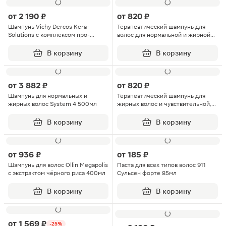
от
2 190 ₽
от
820 ₽
Шампунь Vichy Dercos Kera-
Терапевтический шампунь для
Solutions с комплексом про-
волос для нормальной и жирной
кератин реконструирующий
кожи головы System 4 75мл
поверхность волоса 250мл
В корзину
В корзину
от
3 882 ₽
от
820 ₽
Шампунь для нормальных и
Терапевтический шампунь для
жирных волос System 4 500мл
жирных волос и чувствительной,
раздражённой кожи головы №4
System 4 75мл
В корзину
В корзину
от
936 ₽
от
185 ₽
Шампунь для волос Ollin Megapolis
Паста для всех типов волос 911
с экстрактом чёрного риса 400мл
Сульсен форте 85мл
В корзину
В корзину
от
1 569 ₽
-25%