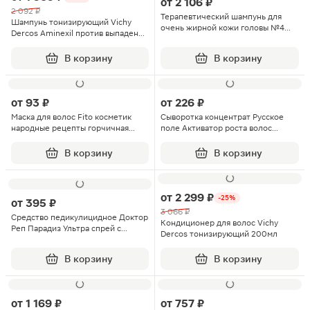
от
2 106 ₽
2 092 ₽
Терапевтический шампунь для
Шампунь тонизирующий Vichy
очень жирной кожи головы №4
Dercos Aminexil против выпадения
System 4 250мл
волос 200мл
В корзину
В корзину
от
93 ₽
от
226 ₽
Маска для волос Fito косметик
Сыворотка концентрат Русское
народные рецепты горчичная
поле Активатор роста волос
30мл
150мл
В корзину
В корзину
от
2 299 ₽
-25%
от
395 ₽
3 066 ₽
Средство педикулицидное Доктор
Кондиционер для волос Vichy
Реп Парадиз Ультра спрей с
Dercos тонизирующий 200мл
гребнем 50мл
В корзину
В корзину
от
1 169 ₽
от
757 ₽