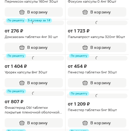
Пермиксон капсулы 160мг 30шт
Фокусин капсулы 0.4мг 90шт
В корзину
В корзину
По рецепту
3-й товар за 1 ₽
от
276 ₽
от
1 723 ₽
Доксазозин таблетки 4мг 30 шт
Пальмапрост капсулы 320мг 90шт
В корзину
В корзину
По рецепту
По рецепту
от
1 404 ₽
от
454 ₽
Урорек капсулы 8мг 30шт
Пенестер таблетки 5мг 30шт
В корзину
В корзину
По рецепту
По рецепту
от
807 ₽
от
1 209 ₽
Финастерид Obl таблетки
Пенестер таблетки 5мг 90шт
покрытые пленочной оболочкой
5мг 90шт
В корзину
В корзину