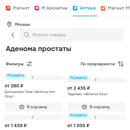
Магнит
М.Косметик
Аптека
Магнит М
Москва
Аденома простаты
Фильтры
По популярности
По рецепту
По рецепту
от
280 ₽
от
2 435 ₽
Доксазозин-Тева таблетки 4мг
Тадимакс таблетки 42шт
30шт
В корзину
В корзину
По рецепту
от
1 438 ₽
от
1 035 ₽