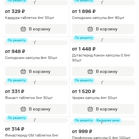
По рецепту
По рецепту
от
329 ₽
от
1 896 ₽
Кардура таблетки 4мг 30шт
Силодозин капсулы 8мг 90шт
В корзину
В корзину
По рецепту
По рецепту
от
1 448 ₽
от
948 ₽
Дутастерид Канон капсулы 0.5мг
Силодозин капсулы 8мг 30шт
30шт
В корзину
В корзину
По рецепту
По рецепту
от
331 ₽
от
1 520 ₽
Финаст таблетки 5мг 30шт
Урорек капсулы 4мг 30шт
В корзину
В корзину
По рецепту
По рецепту
Выгодная цена
от
314 ₽
от
999 ₽
Финастерид-Obl таблетки 5мг
Профлосин капсулы 0.4мг 100шт