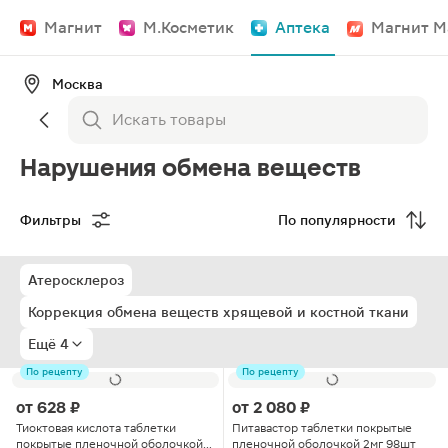
Магнит
М.Косметик
Аптека
Магнит М
Москва
Нарушения обмена веществ
Фильтры
По популярности
Атеросклероз
Коррекция обмена веществ хрящевой и костной ткани
Ещё 4
По рецепту
По рецепту
от
628 ₽
от
2 080 ₽
Тиоктовая кислота таблетки
Питавастор таблетки покрытые
покрытые пленочной оболочкой
пленочной оболочкой 2мг 98шт