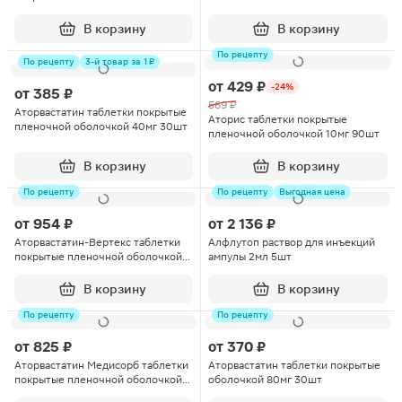
600мг 30шт
В корзину
В корзину
По рецепту
По рецепту
3-й товар за 1 ₽
от
429 ₽
-24%
от
385 ₽
569 ₽
Аторвастатин таблетки покрытые
Аторис таблетки покрытые
пленочной оболочкой 40мг 30шт
пленочной оболочкой 10мг 90шт
В корзину
В корзину
По рецепту
По рецепту
Выгодная цена
от
954 ₽
от
2 136 ₽
Аторвастатин-Вертекс таблетки
Алфлутоп раствор для инъекций
покрытые пленочной оболочкой
ампулы 2мл 5шт
40мг 90шт
В корзину
В корзину
По рецепту
По рецепту
от
825 ₽
от
370 ₽
Аторвастатин Медисорб таблетки
Аторвастатин таблетки покрытые
покрытые пленочной оболочкой
оболочкой 80мг 30шт
40мг 90шт