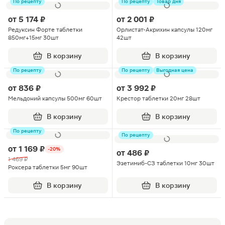
По рецепту
По рецепту
Товар дня
от
5 174 ₽
от
2 001 ₽
Редуксин Форте таблетки
Орлистат-Акрихин капсулы 120мг
850мг+15мг 30шт
42шт
В корзину
В корзину
По рецепту
По рецепту
Выгодная цена
от
836 ₽
от
3 992 ₽
Мельдоний капсулы 500мг 60шт
Крестор таблетки 20мг 28шт
В корзину
В корзину
По рецепту
По рецепту
от
1 169 ₽
-20%
от
486 ₽
1 469 ₽
Эзетимиб-СЗ таблетки 10мг 30шт
Роксера таблетки 5мг 90шт
В корзину
В корзину