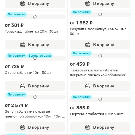
В корзину
В корзину
По рецепту
По рецепту
от
1 382 ₽
от
381 ₽
Розулип Плюс капсулы 5мг+10мг
Торвакард таблетки 20мг 30шт
30шт
В корзину
В корзину
По рецепту
По рецепту
Выгодная цена
от
459 ₽
от
725 ₽
Тиоктовая кислота таблетки
Отрио таблетки 10мг 30шт
покрытые пленочной оболочкой
300мг 30шт
В корзину
В корзину
По рецепту
По рецепту
от
2 574 ₽
от
885 ₽
Зенон таблетки покрытые
Мертенил таблетки 10мг 30шт
пленочной оболочкой 10мг+10мг
90шт
В корзину
В корзину