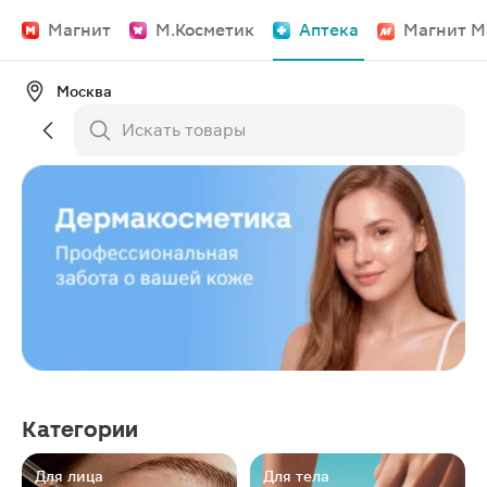
Магнит
М.Косметик
Аптека
Магнит М
Москва
Дермакосметика
Профессиональная забота
о вашей коже
Категории
Для лица
Для тела