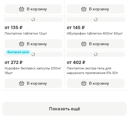
В корзину
В корзину
от
135 ₽
от
145 ₽
Пенталгин таблетки 12шт
Ибупрофен таблетки 400мг 50шт
В корзину
В корзину
Выгодная цена
от
272 ₽
от
402 ₽
Нурофен Экспресс капсулы 200мг
Пенталгин экстра-гель для
16шт
наружного применения 5% 50г
В корзину
В корзину
Показать ещё
Популярные