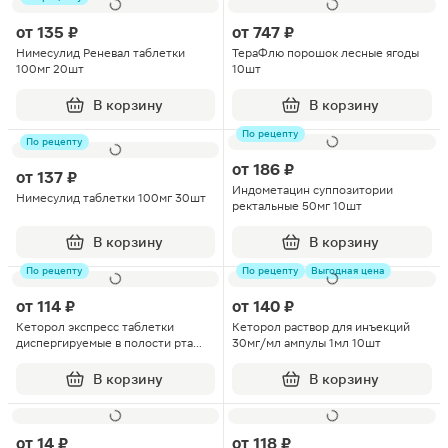
от
135 ₽
от
747 ₽
Нимесулид Реневал таблетки
ТераФлю порошок лесные ягоды
100мг 20шт
10шт
В корзину
В корзину
По рецепту
По рецепту
от
186 ₽
от
137 ₽
Индометацин суппозитории
Нимесулид таблетки 100мг 30шт
ректальные 50мг 10шт
В корзину
В корзину
По рецепту
По рецепту
Выгодная цена
от
114 ₽
от
140 ₽
Кеторол экспресс таблетки
Кеторол раствор для инъекций
диспергируемые в полости рта
30мг/мл ампулы 1мл 10шт
10мг 20шт
В корзину
В корзину
от
14 ₽
от
118 ₽