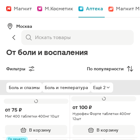
Магнит
М.Косметик
Аптека
Магнит М
Москва
От боли и воспаления
Фильтры
По популярности
Боль и спазмы
Боль и температура
Ещё 2
от
100 ₽
от
75 ₽
Нурофен Форте таблетки 400мг
Миг 400 таблетки 400мг 10шт
12шт
В корзину
В корзину
По рецепту