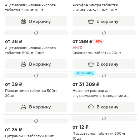
Ацетилсалициловая кислота
Аскофен Ультра таблетки
таблетки 500мг 10шт
250мг+65мг+250мг 10шт
В корзину
В корзину
от
38 ₽
от
269 ₽
-16%
Ацетилсалициловая кислота
324 ₽
таблетки 500мг 20шт
Спазмалгон таблетки 20шт
В корзину
В корзину
По рецепту
от
39 ₽
от
31 309 ₽
Парацетамол таблетки 500мг
Нефопам раствор для
20шт
внутримышечного введения и
инфузий шприц-тюбик 10мг/мл
2мл 100шт
В корзину
В корзину
от
12 ₽
от
25 ₽
Парацетамол таблетки 500мг
Цитрамон П таблетки 10шт
10шт