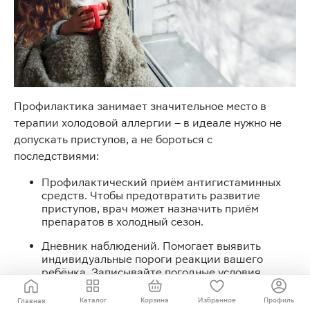
Профилактика занимает значительное место в
терапии холодовой аллергии – в идеале нужно не
допускать приступов, а не бороться с
последствиями:
Профилактический приём антигистаминных
средств. Чтобы предотвратить развитие
приступов, врач может назначить приём
препаратов в холодный сезон.
Дневник наблюдений. Помогает выявить
индивидуальные пороги реакции вашего
ребёнка. Записывайте погодные условия
(температуру, осадки, ветер, влажность),
длительность прогулки, симптомы.
Каталог
Корзина
Избранное
Профиль
Главная