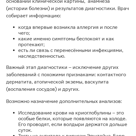
основании клинической картины, анамнеза
(истории болезни) и результатов диагностики. Врач
собирает информацию:
когда впервые возникла аллергия и после
чего;
какие именно симптомы беспокоят и как
протекают;
есть ли связь с перенесёнными инфекциями,
наследственностью.
Важный этап диагностики – исключение других
заболеваний с похожими признаками: контактного
дерматита, атопической экземы, васкулита
(воспаления сосудов) и других.
Возможно назначение дополнительных анализов:
Исследование крови на криоглобулины – это
особые белки, которые появляются на холоде.
Его проводят, если волдыри держатся дольше
суток.
Тесты на антитела к вирусам Эпштейна-Барр,