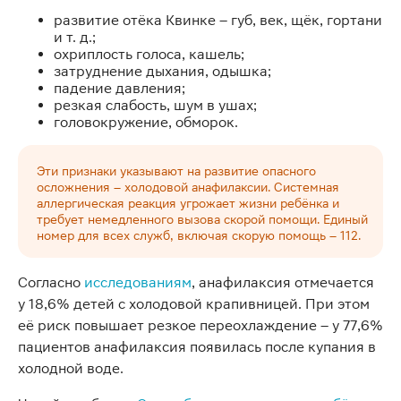
развитие отёка Квинке – губ, век, щёк, гортани
и т. д.;
охриплость голоса, кашель;
затруднение дыхания, одышка;
падение давления;
резкая слабость, шум в ушах;
головокружение, обморок.
Эти признаки указывают на развитие опасного
осложнения – холодовой анафилаксии. Системная
аллергическая реакция угрожает жизни ребёнка и
требует немедленного вызова скорой помощи. Единый
номер для всех служб, включая скорую помощь – 112.
Согласно
исследованиям
, анафилаксия отмечается
у 18,6% детей с холодовой крапивницей. При этом
её риск повышает резкое переохлаждение – у 77,6%
пациентов анафилаксия появилась после купания в
холодной воде.