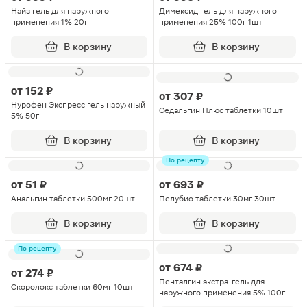
Найз гель для наружного
Димексид гель для наружного
применения 1% 20г
применения 25% 100г 1шт
В корзину
В корзину
от
152 ₽
от
307 ₽
Нурофен Экспресс гель наружный
Седальгин Плюс таблетки 10шт
5% 50г
В корзину
В корзину
По рецепту
от
51 ₽
от
693 ₽
Анальгин таблетки 500мг 20шт
Пелубио таблетки 30мг 30шт
В корзину
В корзину
По рецепту
от
674 ₽
от
274 ₽
Пенталгин экстра-гель для
Скоролокс таблетки 60мг 10шт
наружного применения 5% 100г