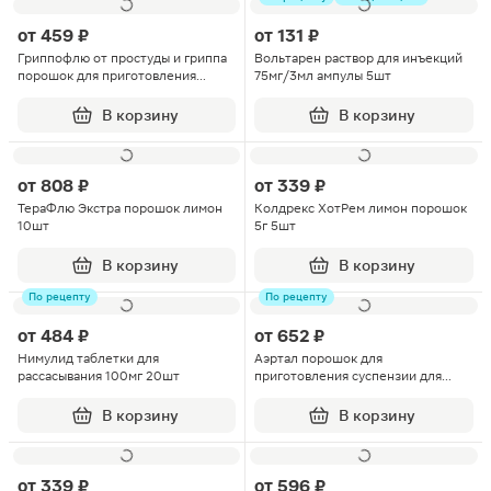
от
459 ₽
от
131 ₽
Гриппофлю от простуды и гриппа
Вольтарен раствор для инъекций
порошок для приготовления
75мг/3мл ампулы 5шт
раствора для приема внутрь
клюква 13г 10шт
В корзину
В корзину
от
808 ₽
от
339 ₽
ТераФлю Экстра порошок лимон
Колдрекс ХотРем лимон порошок
10шт
5г 5шт
В корзину
В корзину
По рецепту
По рецепту
от
484 ₽
от
652 ₽
Нимулид таблетки для
Аэртал порошок для
рассасывания 100мг 20шт
приготовления суспензии для
приема внутрь 100мг 3г 20шт
В корзину
В корзину
от
339 ₽
от
596 ₽