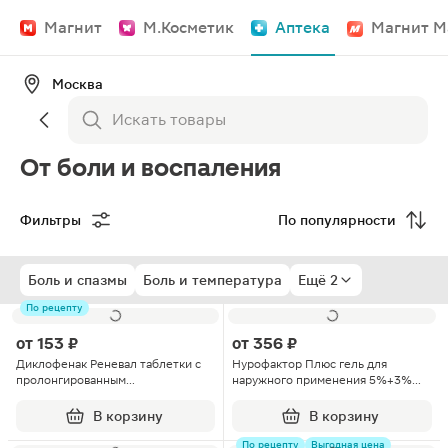
Магнит
М.Косметик
Аптека
Магнит М
Москва
От боли и воспаления
Фильтры
По популярности
Боль и спазмы
Боль и температура
Ещё 2
По рецепту
от
153 ₽
от
356 ₽
Диклофенак Реневал таблетки с
Нурофактор Плюс гель для
пролонгированным
наружного применения 5%+3%
высвобождением 100мг 20шт
50г
В корзину
В корзину
По рецепту
Выгодная цена