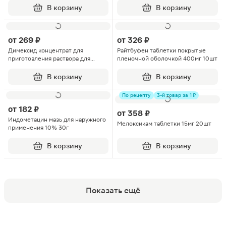
В корзину
В корзину
от
269 ₽
от
326 ₽
Димексид концентрат для
Райтбуфен таблетки покрытые
приготовления раствора для
пленочной оболочкой 400мг 10шт
наружного применения 100мл
В корзину
В корзину
По рецепту
3-й товар за 1 ₽
от
182 ₽
от
358 ₽
Индометацин мазь для наружного
Мелоксикам таблетки 15мг 20шт
применения 10% 30г
В корзину
В корзину
Показать ещё
Популярные