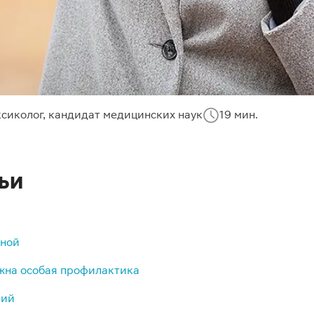
ксиколог, кандидат медицинских наук
19 мин.
ьи
сной
ужна особая профилактика
ний