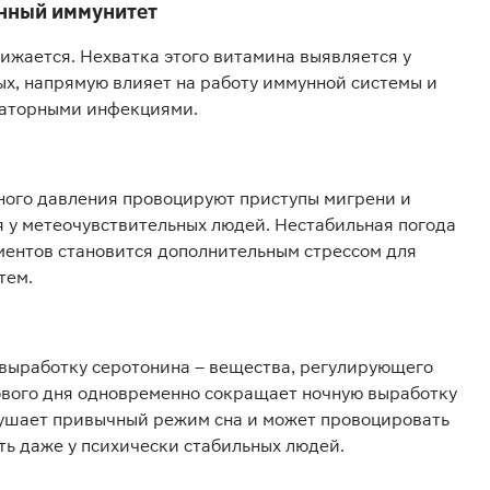
енный иммунитет
нижается. Нехватка этого витамина выявляется у
х, напрямую влияет на работу иммунной системы и
раторными инфекциями.
ого давления провоцируют приступы мигрени и
 у метеочувствительных людей. Нестабильная погода
ментов становится дополнительным стрессом для
тем.
 выработку серотонина – вещества, регулирующего
ового дня одновременно сокращает ночную выработку
рушает привычный режим сна и может провоцировать
ть даже у психически стабильных людей.