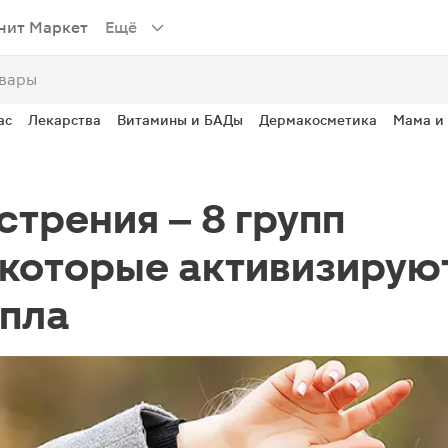
нит Маркет
Ещё
ас
Лекарства
Витамины и БАДы
Дермакосметика
Мама и
трения – 8 групп
 которые активизирую
епла