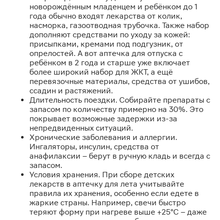
новорождённым младенцем и ребёнком до 1
года обычно входят лекарства от колик,
насморка, газоотводная трубочка. Также набор
дополняют средствами по уходу за кожей:
присыпками, кремами под подгузник, от
опрелостей. А вот аптечка для отпуска с
ребёнком в 2 года и старше уже включает
более широкий набор для ЖКТ, а ещё
перевязочные материалы, средства от ушибов,
ссадин и растяжений.
Длительность поездки. Собирайте препараты с
запасом по количеству примерно на 30%. Это
покрывает возможные задержки из-за
непредвиденных ситуаций.
Хронические заболевания и аллергии.
Ингаляторы, инсулин, средства от
анафилаксии – берут в ручную кладь и всегда с
запасом.
Условия хранения. При сборе детских
лекарств в аптечку для лета учитывайте
правила их хранения, особенно если едете в
жаркие страны. Например, свечи быстро
теряют форму при нагреве выше +25°C – даже