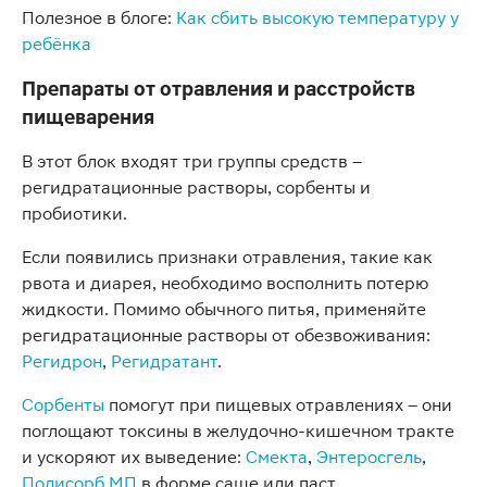
Полезное в блоге:
Как сбить высокую температуру у
ребёнка
Препараты от отравления и расстройств
пищеварения
В этот блок входят три группы средств –
регидратационные растворы, сорбенты и
пробиотики.
Если появились признаки отравления, такие как
рвота и диарея, необходимо восполнить потерю
жидкости. Помимо обычного питья, применяйте
регидратационные растворы от обезвоживания:
Регидрон
,
Регидратант
.
Сорбенты
помогут при пищевых отравлениях – они
поглощают токсины в желудочно-кишечном тракте
и ускоряют их выведение:
Смекта
,
Энтеросгель
,
Полисорб МП
в форме саше или паст.