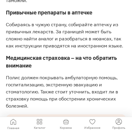
таможни.
Привычные препараты в аптечке
Собираясь в чужую страну, собирайте аптечку из
привычных лекарств. За границей может быть
сложно найти аналог и разобраться в нюансах, так
как инструкции приводятся на иностранном языке.
Медицинская страховка – на что обратить
внимание
Полис должен покрывать амбулаторную помощь,
госпитализацию, экстренную эвакуацию и
стоматологию. Также стоит уточнить, входит ли в
страховку помощь при обострении хронических
болезней.
Полис, телефон ассистанса и копии документов
держите и в ручной клади, и в виде фото на телефоне.
Каталог
Корзина
Избранное
Профиль
Главная