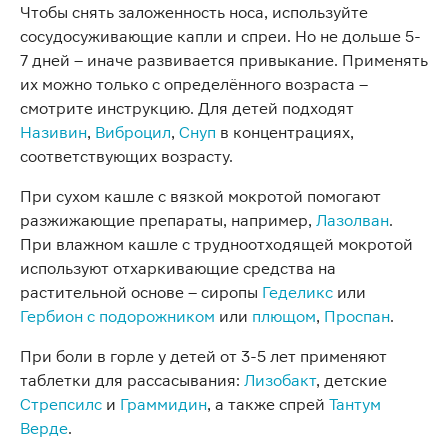
Чтобы снять заложенность носа, используйте
сосудосуживающие капли и спреи. Но не дольше 5-
7 дней – иначе развивается привыкание. Применять
их можно только с определённого возраста –
смотрите инструкцию. Для детей подходят
Називин
,
Виброцил
,
Снуп
в концентрациях,
соответствующих возрасту.
При сухом кашле с вязкой мокротой помогают
разжижающие препараты, например,
Лазолван
.
При влажном кашле с трудноотходящей мокротой
используют отхаркивающие средства на
растительной основе – сиропы
Геделикс
или
Гербион с подорожником
или
плющом
,
Проспан
.
При боли в горле у детей от 3-5 лет применяют
таблетки для рассасывания:
Лизобакт
, детские
Стрепсилс
и
Граммидин
, а также спрей
Тантум
Верде
.