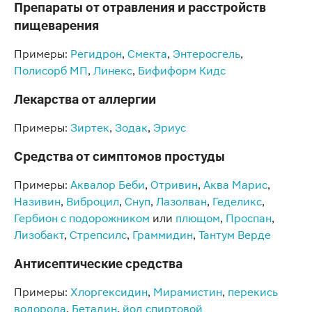
Препараты от отравления и расстройств
пищеварения
Примеры:
Регидрон
,
Смекта
,
Энтеросгель
,
Полисорб МП
,
Линекс
,
Бифиформ Кидс
Лекарства от аллергии
Примеры:
Зиртек
,
Зодак
,
Эриус
Средства от симптомов простуды
Примеры:
Аквалор Беби
,
Отривин
,
Аква Марис
,
Називин
,
Виброцил
,
Снуп
,
Лазолван
,
Геделикс
,
Гербион с подорожником
или
плющом
,
Проспан
,
Лизобакт
,
Стрепсилс
,
Граммидин
,
Тантум Верде
Антисептические средства
Примеры:
Хлоргексидин
,
Мирамистин
,
перекись
водорода
,
Бетадин
,
йод спиртовой