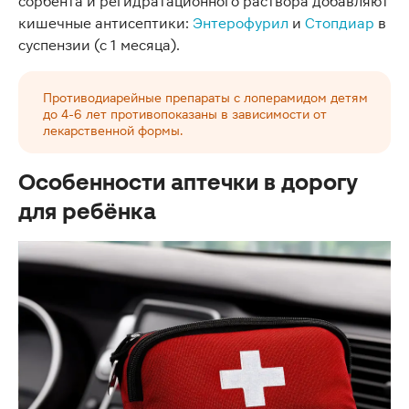
сорбента и регидратационного раствора добавляют
кишечные антисептики:
Энтерофурил
и
Стопдиар
в
суспензии (с 1 месяца).
Противодиарейные препараты с лоперамидом детям
до 4-6 лет противопоказаны в зависимости от
лекарственной формы.
Особенности аптечки в дорогу
для ребёнка